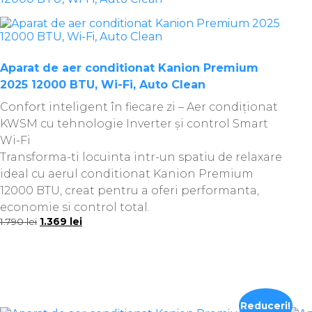
Aparat de aer conditionat Kanion Premium
2025 12000 BTU, Wi-Fi, Auto Clean
Confort inteligent în fiecare zi – Aer condiționat
KWSM cu tehnologie Inverter și control Smart
Wi-Fi
Transforma-ti locuinta intr-un spatiu de relaxare
ideal cu aerul conditionat Kanion Premium
12000 BTU, creat pentru a oferi performanta,
economie si control total.
Prețul
Prețul
1.790
lei
1.369
lei
inițial
curent
a
este:
fost:
1.369 lei.
1.790 lei.
Reduceri!