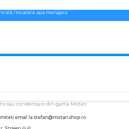
ntrală / incalzire apa menajera
ens sau condensare din gama Motan.
trimiteti email la stefan@motan.shop.ro
. Strajerului).