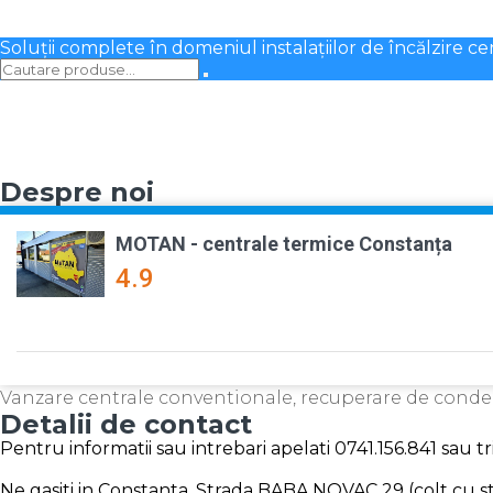
Soluții complete în domeniul instalațiilor de încălzire ce
Despre noi
MOTAN - centrale termice Constanța
4.9
Vanzare centrale conventionale, recuperare de cond
Detalii de contact
Pentru informatii sau intrebari apelati 0741.156.841 sau 
Ne gasiti in Constanta, Strada BABA NOVAC 29 (colt cu str