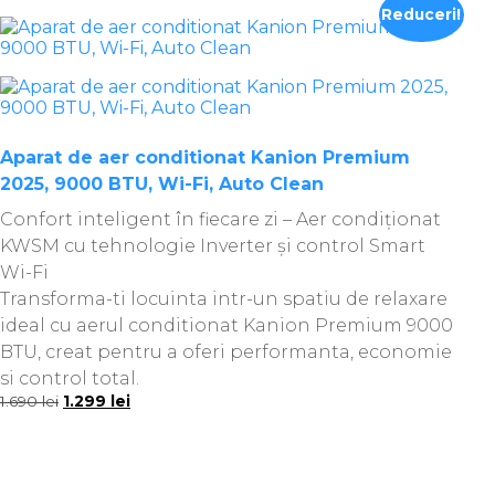
Reduceri!
Aparat de aer conditionat Kanion Premium
2025, 9000 BTU, Wi-Fi, Auto Clean
Confort inteligent în fiecare zi – Aer condiționat
KWSM cu tehnologie Inverter și control Smart
Wi-Fi
Transforma-ti locuinta intr-un spatiu de relaxare
ideal cu aerul conditionat Kanion Premium 9000
BTU, creat pentru a oferi performanta, economie
si control total.
Prețul
Prețul
1.690
lei
1.299
lei
inițial
curent
a
este:
fost:
1.299 lei.
1.690 lei.