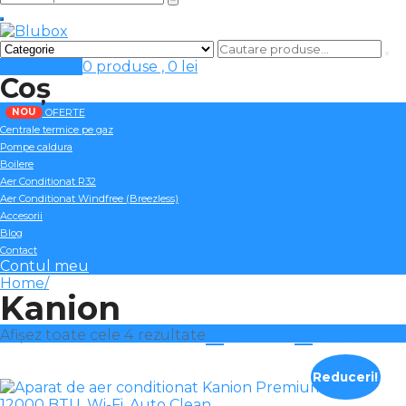
Cosul meu
0 produse ,
0
lei
Coș
NOU
OFERTE
Centrale termice pe gaz
Pompe caldura
Boilere
Aer Conditionat R32
Aer Conditionat Windfree (Breezless)
Accesorii
Blog
Contact
Contul meu
Home
Kanion
Grid view
List view
Afișez toate cele 4 rezultate
Reduceri!