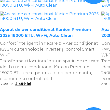
Aparat de aer conditionat Kanion Premium
Apa
2025 18000 BTU, Wi-Fi, Auto Clean
202
Confort inteligent în fiecare zi – Aer condiționat
Conf
KWSM cu tehnologie Inverter și control Smart
KWS
Wi-Fi
Wi-
Transforma-ti locuinta intr-un spatiu de relaxare
Tran
ideal cu aerul conditionat Kanion Premium
ide
18000 BTU, creat pentru a oferi performanta,
2400
economie si control total.
econ
Prețul
Prețul
3.050
lei
2.499
lei
3.90
inițial
curent
a
este:
fost:
2.499 lei.
3.050 lei.