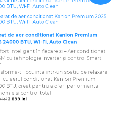
rat de aer conditionat Kanion Premium
5 24000 BTU, Wi-Fi, Auto Clean
ort inteligent în fiecare zi – Aer condiționat
M cu tehnologie Inverter și control Smart
Fi
sforma-ti locuinta intr-un spatiu de relaxare
al cu aerul conditionat Kanion Premium
0 BTU, creat pentru a oferi performanta,
omie si control total.
Prețul
Prețul
0
lei
2.899
lei
inițial
curent
a
este:
fost:
2.899 lei.
3.900 lei.