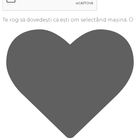
Te rog să dovedești că ești om selectând
mașină
.