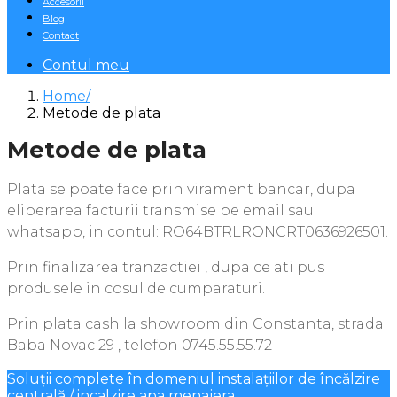
Accesorii
Blog
Contact
Contul meu
Home
Metode de plata
Metode de plata
Plata se poate face prin virament bancar, dupa
eliberarea facturii transmise pe email sau
whatsapp, in contul: RO64BTRLRONCRT0636926501.
Prin finalizarea tranzactiei , dupa ce ati pus
produsele in cosul de cumparaturi.
Prin plata cash la showroom din Constanta, strada
Baba Novac 29 , telefon 0745.55.55.72
Soluții complete în domeniul instalațiilor de încălzire
centrală / incalzire apa menajera