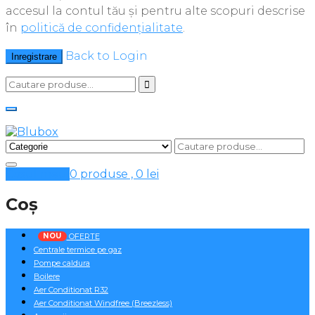
accesul la contul tău și pentru alte scopuri descrise
în
politică de confidențialitate
.
Back to Login
Inregistrare
Cosul meu
0 produse ,
0
lei
Coș
NOU
OFERTE
Centrale termice pe gaz
Pompe caldura
Boilere
Aer Conditionat R32
Aer Conditionat Windfree (Breezless)