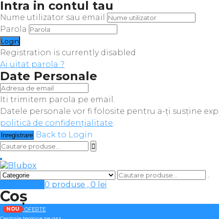
Intra in contul tau
Nume utilizator sau email
Parola
Registration is currently disabled
Ai uitat parola ?
Date Personale
Iti trimitem parola pe email.
Datele personale vor fi folosite pentru a-ți susține ex
politică de confidențialitate
.
Back to Login
Inregistrare
Cosul meu
0 produse ,
0
lei
Coș
NOU
OFERTE
Centrale termice pe gaz