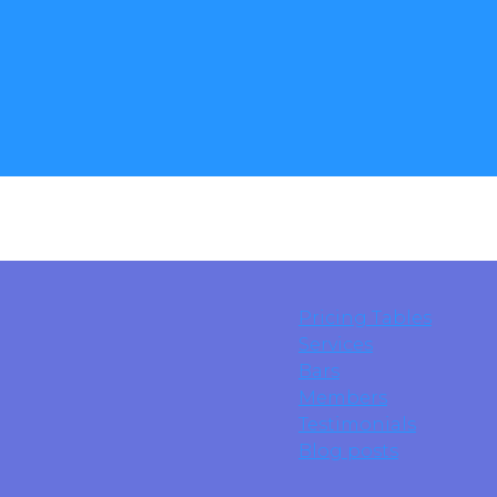
Pricing Tables
Services
Bars
Members
Testimonials
Blog posts