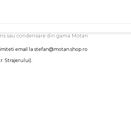
ens sau condensare din gama Motan.
trimiteti email la stefan@motan.shop.ro
. Strajerului).