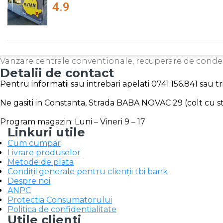
4.9
Vanzare centrale conventionale, recuperare de cond
Detalii de contact
Pentru informatii sau intrebari apelati 0741.156.841 sau 
Ne gasiti in Constanta, Strada BABA NOVAC 29 (colt cu str
Program magazin: Luni – Vineri 9 – 17
Linkuri utile
Cum cumpar
Livrare produselor
Metode de plata
Condiții generale pentru clienții tbi bank
Despre noi
ANPC
Protectia Consumatorului
Politica de confidentialitate
Utile clienti