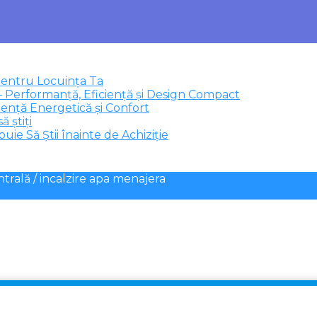
pentru Locuința Ta
 Performanță, Eficiență și Design Compact
ență Energetică și Confort
ă știți
ie Să Știi înainte de Achiziție
ntrală / incalzire apa menajera