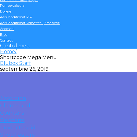
Pompe caldura
Boilere
Aer Conditionat R32
Aer Conditionat Windfree (Breezless)
Accesorii
Blog
Contact
Contul meu
Home
Shortcode Mega Menu
Blubox Staff
septembrie 26, 2019
Accordion
Clients Grid
Counters
Piecharts
Products Grid
Shop Feature