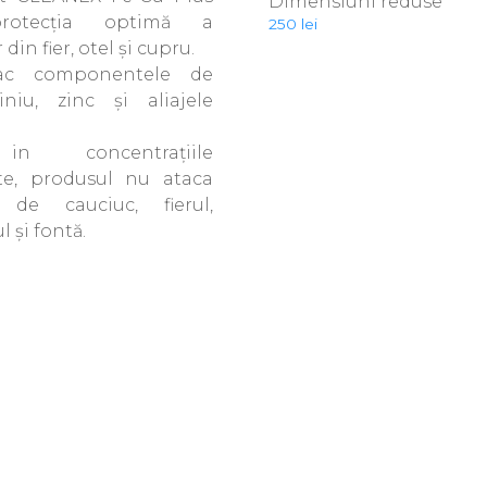
Dimensiuni reduse
protecţia optimă a
250
lei
din fier, otel şi cupru.
fac componentele de
iniu, zinc şi aliajele
 in concentraţiile
e, produsul nu ataca
e de cauciuc, fierul,
l şi fontă.