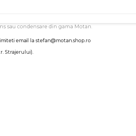
ens sau condensare din gama Motan.
trimiteti email la stefan@motan.shop.ro
. Strajerului).