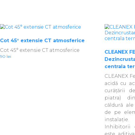
Cot 45° extensie CT atmosferice
Cot 45° extensie CT atmosferice
CLEANEX FE
90
lei
Dezincrusta
centrala te
CLEANEX Fe-
acidă cu ac
curăţării d
piatra) d
căldură ale
de pe elem
instalaţie.
Inhibitori
este aditi