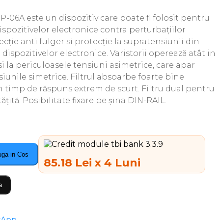
-06A este un dispozitiv care poate fi folosit pentru
dispozitivelor electronice contra perturbațiilor
ție anti fulger si protecție la supratensiunii din
 dispozitivelor electronice. Varistorii operează atât in
i la periculoasele tensiuni asimetrice, care apar
iunile simetrice. Filtrul absoarbe foarte bine
un timp de răspuns extrem de scurt. Filtru dual pentru
ită. Posibilitate fixare pe șina DIN-RAIL.
ga in Cos
85.18 Lei x 4 Luni
a
sApp