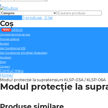
Cosul meu
0 produse ,
0
lei
Coș
NOU
OFERTE
Centrale termice pe gaz
Pompe caldura
Boilere
Aer Conditionat R32
Aer Conditionat Windfree (Breezless)
Accesorii
Blog
Contact
Contul meu
Home
Modul protecție la supratensiuni KLSP-03A / KLSP-06A
Modul protecție la sup
Produse similare