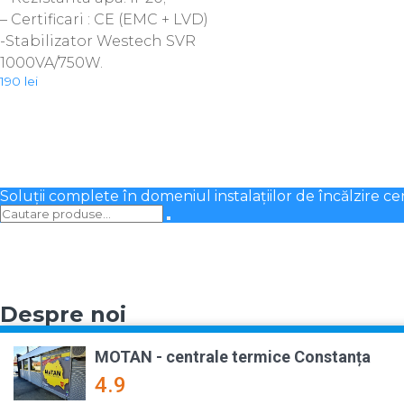
– Certificari : CE (EMC + LVD)
-Stabilizator Westech SVR
1000VA/750W.
190
lei
Soluții complete în domeniul instalațiilor de încălzire ce
Despre noi
MOTAN - centrale termice Constanța
4.9