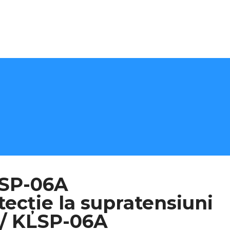
LSP-06A
ecție la supratensiuni
/ KLSP-06A