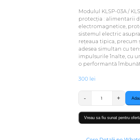
Modulul KLSP-03A / KLSP
protecția : alimentarii 
electromagnetice, protec
sistemul electric asupra
rețeaua tipica, precum s
adesea simultan cu tens
impulsurile înalte, cu 
o performantă îmbunătăț
300
lei
Adau
Quantity
Vreau sa fiu sunat pentru ofert
Cere Detalii pe What