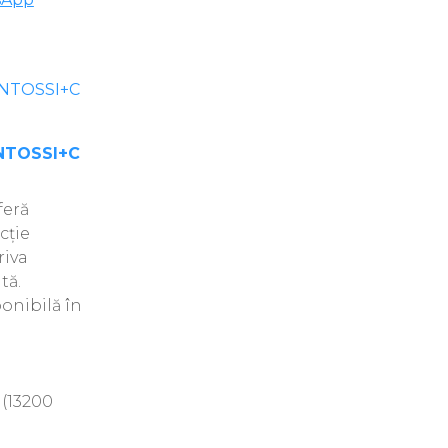
INTOSSI+C
feră
cție
riva
tă.
ponibilă în
 (13200