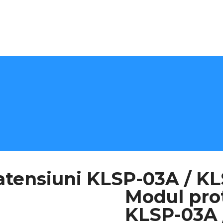
ratensiuni KLSP-03A / K
Modul prot
KLSP-03A 