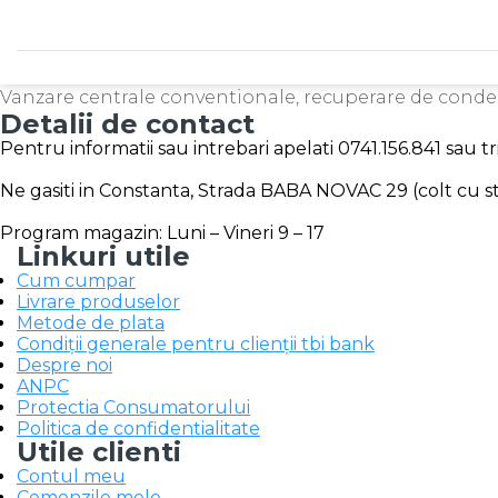
Vanzare centrale conventionale, recuperare de cond
Detalii de contact
Pentru informatii sau intrebari apelati 0741.156.841 sau 
Ne gasiti in Constanta, Strada BABA NOVAC 29 (colt cu str
Program magazin: Luni – Vineri 9 – 17
Linkuri utile
Cum cumpar
Livrare produselor
Metode de plata
Condiții generale pentru clienții tbi bank
Despre noi
ANPC
Protectia Consumatorului
Politica de confidentialitate
Utile clienti
Contul meu
Comenzile mele