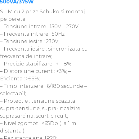
500VA/375W
SLIM cu 2 prize Schuko si montaj
pe perete;
– Tensiune intrare : 150V – 270V;
– Frecventa intrare : 50Hz;
– Tensiune iesire : 230V;
– Frecventa iesire : sincronizata cu
frecventa de intrare;
– Precizie stabilizare : + – 8%;
– Distorsiune curent : <3%; –
Eficienta : >95%;
– Timp intarziere : 6/180 secunde –
selectabil;
– Protectie : tensiune scazuta,
supra-tensiune, supra-incalzire,
suprasarcina, scurt-circuit;
– Nivel zgomot : <65Db ( la 1 m
distanta );
– Rezistanta apa: IP20;