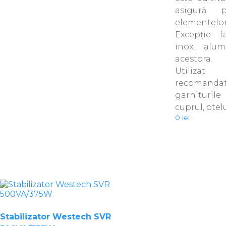
asigură 
elementelor 
Excepţie 
inox, alum
acestora.
Utilizat
recomandat
garnituril
cuprul, otelu
0
lei
Stabilizator Westech SVR