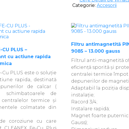
Categorie:
Accesorii
Filtru antimagnetită P
-CU PLUS –
9085 – 13.000 gauss
nt cu actiune rapida
Filtrul anti-magnetită o
rmica
eficiență sporită și prote
Cu PLUS este o soluţie
centralei termice împot
tiune rapida, destinată
depunerilor de magneti
epunerilor de calcar (
Adaptabil la poziția dis
in schimbatoarele de
instalație;
 centralelor termice şi
Racord 3/4;
entele colmatate din
Instalare rapidă;
Magnet foarte puternic
i de coroziune cu care
Gauss);
vat CLEANEX Fe-Cu Plus