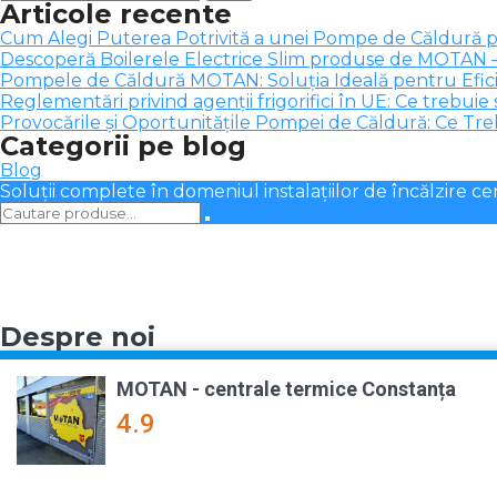
Articole recente
după:
Cum Alegi Puterea Potrivită a unei Pompe de Căldură 
Descoperă Boilerele Electrice Slim produse de MOTAN –
Pompele de Căldură MOTAN: Soluția Ideală pentru Efici
Reglementări privind agenții frigorifici în UE: Ce trebuie s
Provocările și Oportunitățile Pompei de Căldură: Ce Trebu
Categorii pe blog
Blog
Soluții complete în domeniul instalațiilor de încălzire ce
Despre noi
MOTAN - centrale termice Constanța
4.9