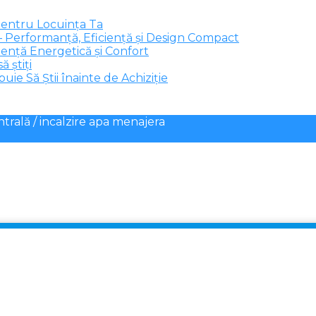
pentru Locuința Ta
 Performanță, Eficiență și Design Compact
ență Energetică și Confort
ă știți
ie Să Știi înainte de Achiziție
ntrală / incalzire apa menajera