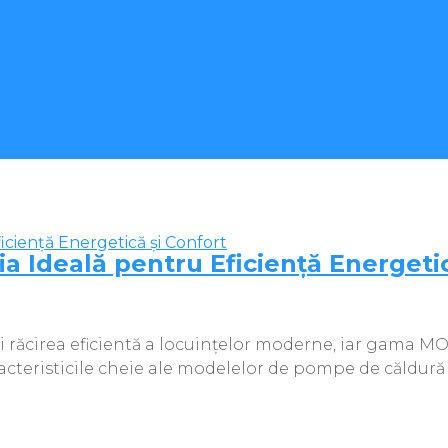
 Ideală pentru Eficiență Energetic
 răcirea eficientă a locuințelor moderne, iar gama MOT
racteristicile cheie ale modelelor de pompe de căldură