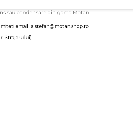
ens sau condensare din gama Motan.
trimiteti email la stefan@motan.shop.ro
. Strajerului).