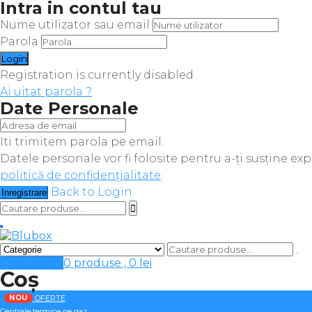
Intra in contul tau
Nume utilizator sau email
Parola
Registration is currently disabled
Ai uitat parola ?
Date Personale
Iti trimitem parola pe email.
Datele personale vor fi folosite pentru a-ți susține ex
politică de confidențialitate
.
Back to Login
Inregistrare
Cosul meu
0 produse ,
0
lei
Coș
NOU
OFERTE
Centrale termice pe gaz