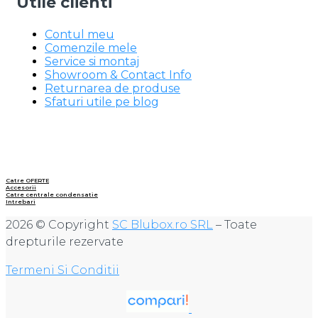
Utile clienti
Contul meu
Comenzile mele
Service si montaj
Showroom & Contact Info
Returnarea de produse
Sfaturi utile pe blog
Catre OFERTE
Accesorii
Catre centrale condensatie
Intrebari
2026 © Copyright
SC Blubox.ro SRL
– Toate
drepturile rezervate
Termeni Si Conditii