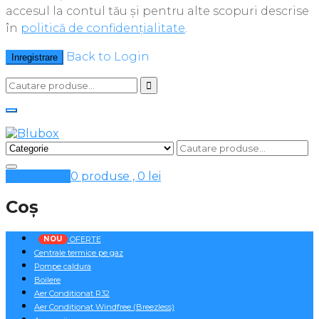
accesul la contul tău și pentru alte scopuri descrise
în
politică de confidențialitate
.
Back to Login
Inregistrare
Cosul meu
0 produse ,
0
lei
Coș
NOU
OFERTE
Centrale termice pe gaz
Pompe caldura
Boilere
Aer Conditionat R32
Aer Conditionat Windfree (Breezless)