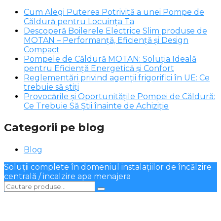
Cum Alegi Puterea Potrivită a unei Pompe de
Căldură pentru Locuința Ta
Descoperă Boilerele Electrice Slim produse de
MOTAN – Performanță, Eficiență și Design
Compact
Pompele de Căldură MOTAN: Soluția Ideală
pentru Eficiență Energetică și Confort
Reglementări privind agenții frigorifici în UE: Ce
trebuie să știți
Provocările și Oportunitățile Pompei de Căldură:
Ce Trebuie Să Știi înainte de Achiziție
Categorii pe blog
Blog
Soluții complete în domeniul instalațiilor de încălzire
centrală / incalzire apa menajera