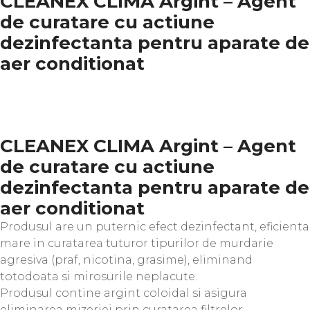
CLEANEX CLIMA Argint – Agent
de curatare cu actiune
dezinfectanta pentru aparate de
aer conditionat
CLEANEX CLIMA Argint – Agent
de curatare cu actiune
dezinfectanta pentru aparate de
aer conditionat
Produsul are un puternic efect dezinfectant, eficienta
mare in curatarea tuturor tipurilor de murdarie
agresiva (praf, nicotina, grasime), eliminand
totodoata si mirosurile neplacute.
Produsul contine argint coloidal si asigura
eliminarea mizeriei prin curatarea filtrelor,