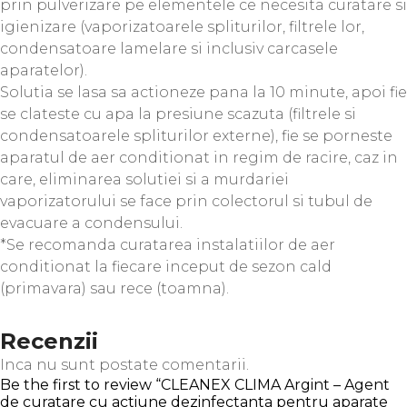
prin pulverizare pe elementele ce necesita curatare si
igienizare (vaporizatoarele spliturilor, filtrele lor,
condensatoare lamelare si inclusiv carcasele
aparatelor).
Solutia se lasa sa actioneze pana la 10 minute, apoi fie
se clateste cu apa la presiune scazuta (filtrele si
condensatoarele spliturilor externe), fie se porneste
aparatul de aer conditionat in regim de racire, caz in
care, eliminarea solutiei si a murdariei
vaporizatorului se face prin colectorul si tubul de
evacuare a condensului.
*Se recomanda curatarea instalatiilor de aer
conditionat la fiecare inceput de sezon cald
(primavara) sau rece (toamna).
Recenzii
Inca nu sunt postate comentarii.
Be the first to review “CLEANEX CLIMA Argint – Agent
de curatare cu actiune dezinfectanta pentru aparate