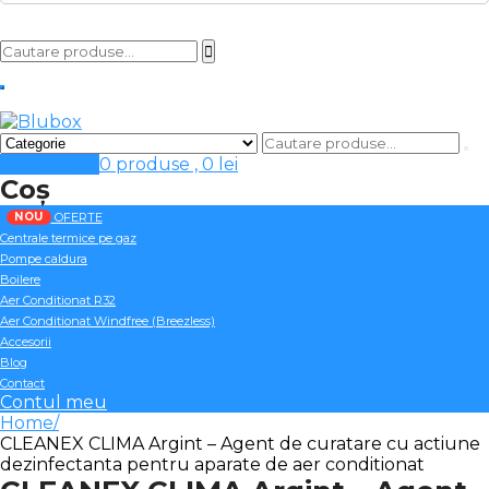
Cosul meu
0 produse ,
0
lei
Coș
NOU
OFERTE
Centrale termice pe gaz
Pompe caldura
Boilere
Aer Conditionat R32
Aer Conditionat Windfree (Breezless)
Accesorii
Blog
Contact
Contul meu
Home
CLEANEX CLIMA Argint – Agent de curatare cu actiune
dezinfectanta pentru aparate de aer conditionat