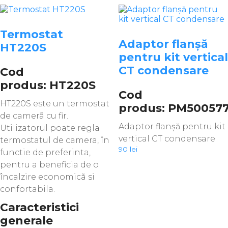
Termostat
Adaptor flanșă
HT220S
pentru kit vertical
CT condensare
Cod
produs: HT220S
Cod
HT220S este un termostat
produs: PM50057
de camerã cu fir.
Adaptor flanșă pentru kit
Utilizatorul poate regla
vertical CT condensare
termostatul de camera, în
90
lei
functie de preferinta,
pentru a beneficia de o
încalzire economicã si
confortabila.
Caracteristici
generale