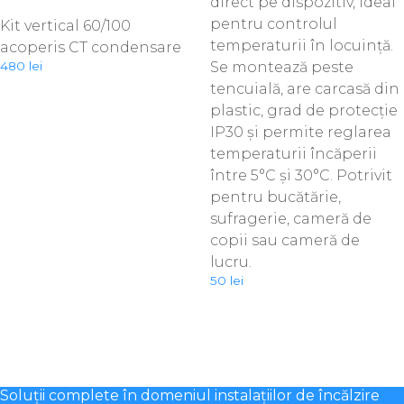
direct pe dispozitiv, ideal
pentru controlul
Kit vertical 60/100
temperaturii în locuință.
acoperis CT condensare
480
lei
Se montează peste
tencuială, are carcasă din
plastic, grad de protecție
IP30 și permite reglarea
temperaturii încăperii
între 5°C și 30°C. Potrivit
pentru bucătărie,
sufragerie, cameră de
copii sau cameră de
lucru.
50
lei
Soluții complete în domeniul instalațiilor de încălzire