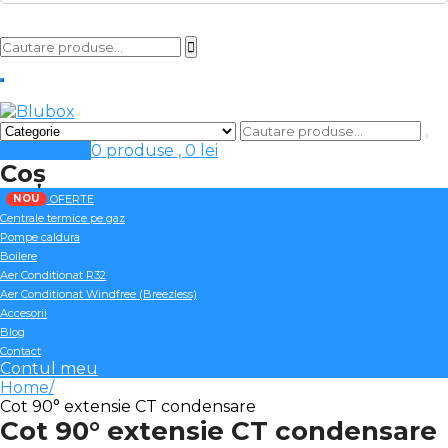
Cosul meu
0 produse ,
0
lei
Coș
NOU
OFERTE
Centrale termice pe gaz
Pompe caldura
Boilere
Aer Conditionat R32
Aer Conditionat Windfree (Breezless)
Accesorii
Blog
Contact
Contul meu
Home
Cot 90° extensie CT condensare
Cot 90° extensie CT condensare