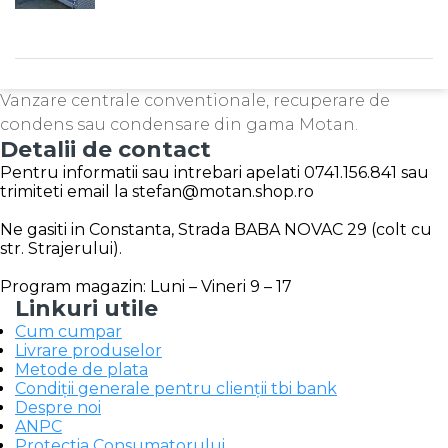
Vanzare centrale conventionale, recuperare de
condens sau condensare din gama Motan.
Detalii de contact
Pentru informatii sau intrebari apelati 0741.156.841 sau
trimiteti email la stefan@motan.shop.ro
Ne gasiti in Constanta, Strada BABA NOVAC 29 (colt cu
str. Strajerului).
Program magazin: Luni – Vineri 9 – 17
Linkuri utile
Cum cumpar
Livrare produselor
Metode de plata
Condiții generale pentru clienții tbi bank
Despre noi
ANPC
Protectia Consumatorului