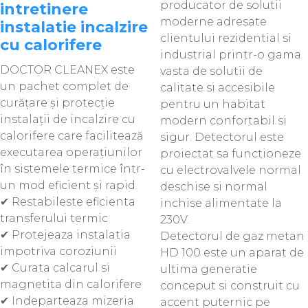
producator de solutii
intretinere
moderne adresate
instalatie incalzire
clientului rezidential si
cu calorifere
industrial printr-o gama
DOCTOR CLEANEX este
vasta de solutii de
un pachet complet de
calitate si accesibile
curățare și protecție
pentru un habitat
instalații de incalzire cu
modern confortabil si
calorifere care facilitează
sigur. Detectorul este
executarea operațiunilor
proiectat sa functioneze
în sistemele termice într-
cu electrovalvele normal
un mod eficient și rapid.
deschise si normal
✔ Restabileste eficienta
inchise alimentate la
transferului termic
230V.
✔ Protejeaza instalatia
Detectorul de gaz metan
impotriva coroziunii
HD 100 este un aparat de
✔ Curata calcarul si
ultima generatie
magnetita din calorifere
conceput si construit cu
✔ Indeparteaza mizeria
accent puternic pe