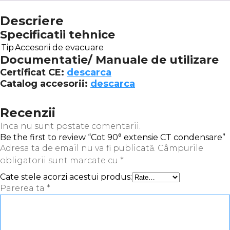
Descriere
Specificatii tehnice
Tip
Accesorii de evacuare
Documentatie/ Manuale de utilizare
Certificat CE:
descarca
Catalog accesorii:
descarca
Recenzii
Inca nu sunt postate comentarii.
Be the first to review “Cot 90° extensie CT condensare”
Adresa ta de email nu va fi publicată.
Câmpurile
obligatorii sunt marcate cu
*
Cate stele acorzi acestui produs:
Parerea ta
*