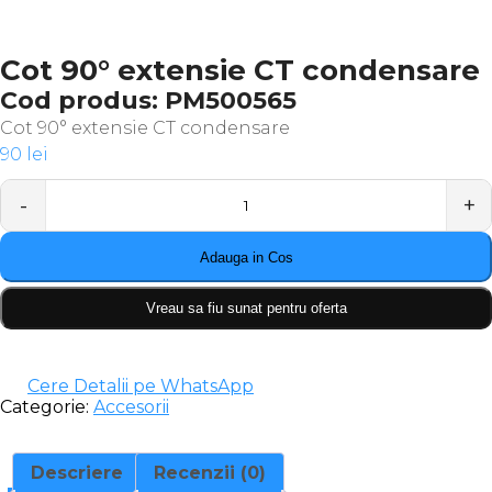
Cot 90° extensie CT condensare
Cod produs: PM500565
Cot 90° extensie CT condensare
90
lei
Quantity
Adauga in Cos
Vreau sa fiu sunat pentru oferta
Cere Detalii pe WhatsApp
Categorie:
Accesorii
Descriere
Recenzii (0)