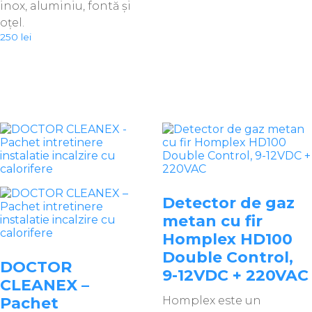
inox, aluminiu, fontă şi
oțel.
250
lei
Detector de gaz
metan cu fir
Homplex HD100
Double Control,
DOCTOR
9-12VDC + 220VAC
CLEANEX –
Pachet
Homplex este un