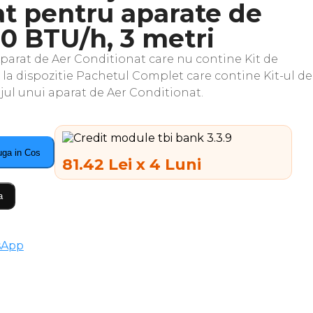
at pentru aparate de
0 BTU/h, 3 metri
parat de Aer Conditionat care nu contine Kit de
 la dispozitie Pachetul Complet care contine Kit-ul de
ul unui aparat de Aer Conditionat.
ga in Cos
81.42 Lei x 4 Luni
a
sApp