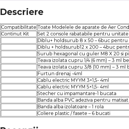
Descriere
Compatibilitate
Toate Modelele de aparate de Aer Cond
Continut Kit
Set 2 console rabatabile pentru unitat
Diblu+ holdsurub 8 x 50 – 6buc pentru s
Diblu + holdsurub12 x 200 – 4buc pentr
Surub hexagonal cu guler M8 X 20 si piu
Teava izolata cupru 1/4 (6 mm) – 3 ml b
Teava izolata cupru 3/8 (10 mm) – 3 ml 
Furtun drenaj -4ml
Cablu electric MYYM 3×1,5- 4ml
Cablu electric MYYM 5×1,5- 4ml
Stecher cu impamantare-1 bucata
Banda alba PVC adeziva pentru matisat 
Banda alba izolatoare – 1 rola
Coliere plastic / fasete – 6 bucati