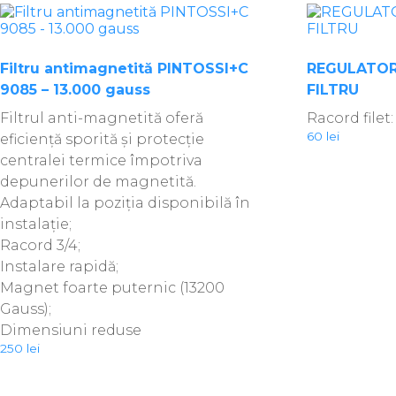
Filtru antimagnetită PINTOSSI+C
REGULATOR
9085 – 13.000 gauss
FILTRU
Filtrul anti-magnetită oferă
Racord filet:
60
lei
eficiență sporită și protecție
centralei termice împotriva
depunerilor de magnetită.
Adaptabil la poziția disponibilă în
instalație;
Racord 3/4;
Instalare rapidă;
Magnet foarte puternic (13200
Gauss);
Dimensiuni reduse
250
lei