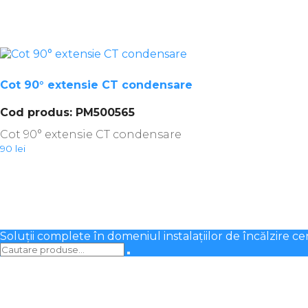
Cot 90° extensie CT condensare
Cod produs: PM500565
Cot 90° extensie CT condensare
90
lei
Soluții complete în domeniul instalațiilor de încălzire ce