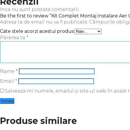
Recenzii
Inca nu sunt postate comentarii.
Be the first to review “Kit Complet Montaj Instalare Ae
Adresa ta de email nu va fi publicată.
Câmpurile oblig
Cate stele acorzi acestui produs:
Parerea ta
*
Name
*
Email
*
Salvează-mi numele, emailul și site-ul web în acest
Produse similare