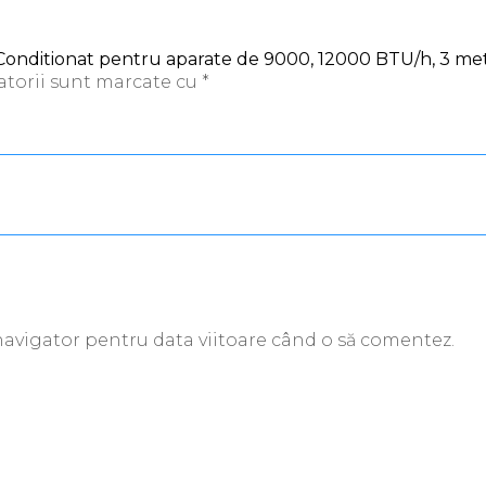
r Conditionat pentru aparate de 9000, 12000 BTU/h, 3 met
atorii sunt marcate cu
*
 navigator pentru data viitoare când o să comentez.