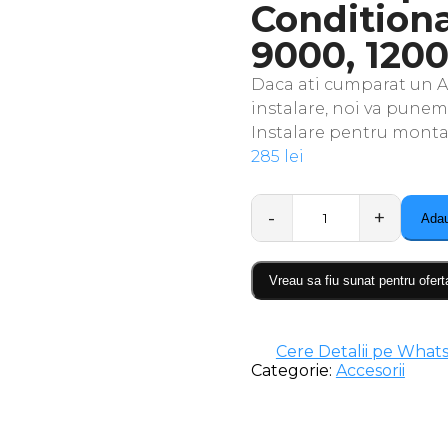
Condition
9000, 1200
Daca ati cumparat un A
instalare, noi va punem
Instalare pentru montaj
285
lei
Adau
Quantity
Vreau sa fiu sunat pentru ofert
Cere Detalii pe What
Categorie:
Accesorii