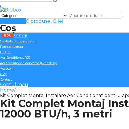
Cosul meu
0 produse ,
0
lei
Coș
NOU
OFERTE
Centrale termice pe gaz
Pompe caldura
Boilere
Aer Conditionat R32
Aer Conditionat Windfree (Breezless)
Accesorii
Blog
Contact
Contul meu
Home
Kit Complet Montaj Instalare Aer Conditionat pentru ap
Kit Complet Montaj Inst
12000 BTU/h, 3 metri