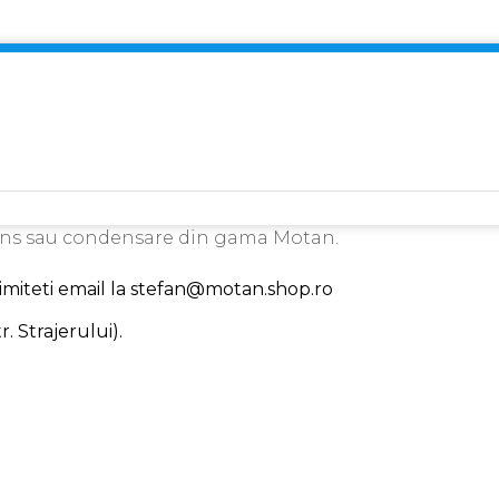
ens sau condensare din gama Motan.
trimiteti email la stefan@motan.shop.ro
. Strajerului).