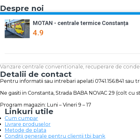
Despre noi
MOTAN - centrale termice Constanța
4.9
Vanzare centrale conventionale, recuperare de cond
Detalii de contact
Pentru informatii sau intrebari apelati 0741.156.841 sau 
Ne gasiti in Constanta, Strada BABA NOVAC 29 (colt cu str
Program magazin: Luni – Vineri 9 – 17
Linkuri utile
Cum cumpar
Livrare produselor
Metode de plata
Condiții generale pentru clienții tbi bank