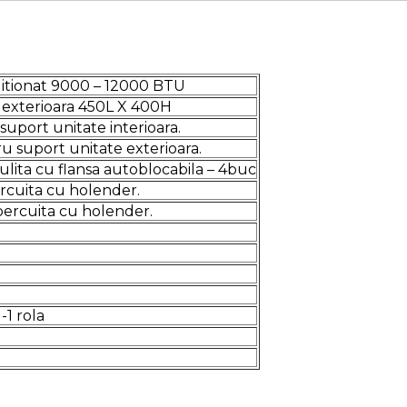
itionat 9000 – 12000 BTU
e exterioara 450L X 400H
uport unitate interioara.
u suport unitate exterioara.
lita cu flansa autoblocabila – 4buc
ercuita cu holender.
bercuita cu holender.
-1 rola