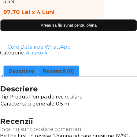
97.70 Lei x 4 Luni
Vreau sa fiu sunat pentru oferta
Cere Detalii pe WhatsApp
Categorie:
Accesorii
Descriere
Recenzii (0)
Descriere
Tip Produs:
Pompa de recirculare
Caracteristici generale:
0.5 m
Recenzii
Inca nu sunt postate comentarii.
Be the first to review “Pompa ridicare presiune 12/9G-