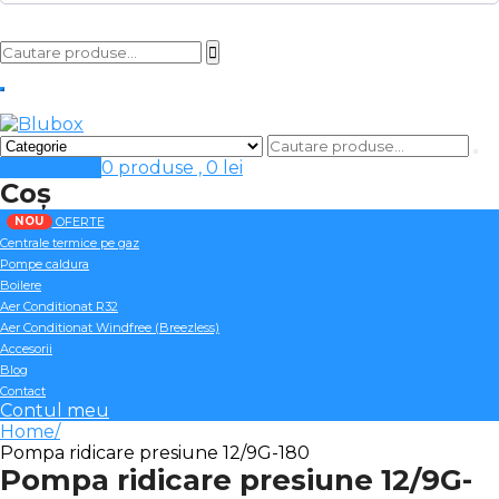
Cosul meu
0 produse ,
0
lei
Coș
NOU
OFERTE
Centrale termice pe gaz
Pompe caldura
Boilere
Aer Conditionat R32
Aer Conditionat Windfree (Breezless)
Accesorii
Blog
Contact
Contul meu
Home
Pompa ridicare presiune 12/9G-180
Pompa ridicare presiune 12/9G-