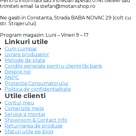
Pentru informatii sau intrebari apelati 0741.156.841 sau
trimiteti email la stefan@motan.shop.ro
Ne gasiti in Constanta, Strada BABA NOVAC 29 (colt cu
str. Strajerului).
Program magazin: Luni – Vineri 9 – 17
Linkuri utile
Cum cumpar
Livrare produselor
Metode de plata
Condiții generale pentru clienții tbi bank
Despre noi
ANPC
Protectia Consumatorului
Politica de confidentialitate
Utile clienti
Contul meu
Comenzile mele
Service si montaj
Showroom & Contact Info
Returnarea de produse
Sfaturi utile pe blog