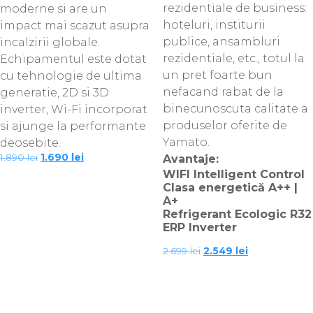
rezidentiale de business:
moderne si are un
hoteluri, institurii
impact mai scazut asupra
publice, ansambluri
incalzirii globale.
rezidentiale, etc., totul la
Echipamentul este dotat
un pret foarte bun
cu tehnologie de ultima
nefacand rabat de la
generatie, 2D si 3D
binecunoscuta calitate a
inverter, Wi-Fi incorporat
produselor oferite de
si ajunge la performante
Yamato.
deosebite.
Prețul
Prețul
1.890
lei
1.690
lei
Avantaje:
inițial
curent
WIFI Intelligent Control
a
este:
Clasa energetică A++ |
fost:
1.690 lei.
A+
1.890 lei.
Refrigerant Ecologic R32
ERP Inverter
Prețul
Prețul
2.699
lei
2.549
lei
inițial
curent
a
este:
fost:
2.549 lei.
2.699 lei.