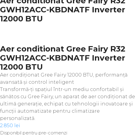
Aer conditionat Gree Fairy R32
GWH12ACC-KBDNATF Inverter
12000 BTU
Aer conditionat Gree Fairy R32
GWH12ACC-KBDNATF Inverter
12000 BTU
Aer condiționat Gree Fairy 12000 BTU, performanță
avansată și control inteligent
Transformă-ți spațiul într-un mediu confortabil și
sănătos cu Gree Fairy, un aparat de aer condiționat de
ultimă generație, echipat cu tehnologii inovatoare și
funcții automatizate pentru climatizare
personalizată.
2.850
lei
Disponibil pentru pre-comenzi