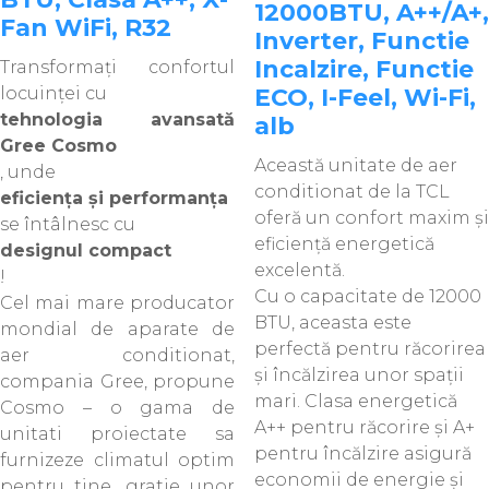
12000BTU, A++/A+,
Fan WiFi, R32
Inverter, Functie
Incalzire, Functie
Transformați confortul
locuinței cu
ECO, I-Feel, Wi-Fi,
tehnologia avansată
alb
Gree Cosmo
Această unitate de aer
, unde
conditionat de la TCL
eficiența și performanța
oferă un confort maxim și
se întâlnesc cu
eficiență energetică
designul compact
excelentă.
!
Cu o capacitate de 12000
Cel mai mare producator
BTU, aceasta este
mondial de aparate de
perfectă pentru răcorirea
aer conditionat,
și încălzirea unor spații
compania Gree, propune
mari. Clasa energetică
Cosmo – o gama de
A++ pentru răcorire și A+
unitati proiectate sa
pentru încălzire asigură
furnizeze climatul optim
economii de energie și
pentru tine, gratie unor