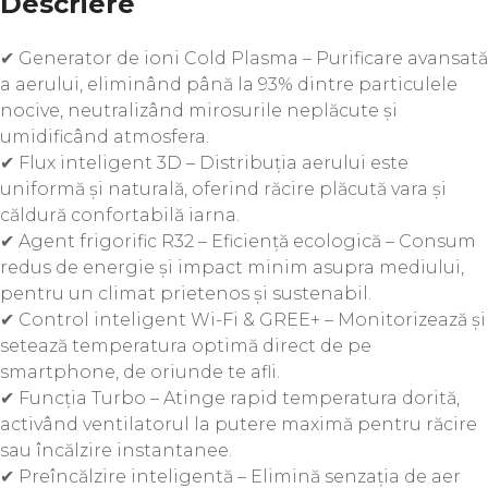
Descriere
✔ Generator de ioni Cold Plasma – Purificare avansată
a aerului, eliminând până la 93% dintre particulele
nocive, neutralizând mirosurile neplăcute și
umidificând atmosfera.
✔ Flux inteligent 3D – Distribuția aerului este
uniformă și naturală, oferind răcire plăcută vara și
căldură confortabilă iarna.
✔ Agent frigorific R32 – Eficiență ecologică – Consum
redus de energie și impact minim asupra mediului,
pentru un climat prietenos și sustenabil.
✔ Control inteligent Wi-Fi & GREE+ – Monitorizează și
setează temperatura optimă direct de pe
smartphone, de oriunde te afli.
✔ Funcția Turbo – Atinge rapid temperatura dorită,
activând ventilatorul la putere maximă pentru răcire
sau încălzire instantanee.
✔ Preîncălzire inteligentă – Elimină senzația de aer