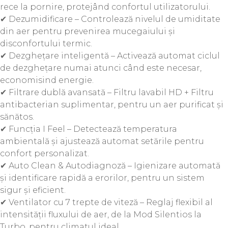
rece la pornire, protejând confortul utilizatorului.
✔ Dezumidificare – Controlează nivelul de umiditate
din aer pentru prevenirea mucegaiului și
disconfortului termic.
✔ Dezghețare inteligentă – Activează automat ciclul
de dezghețare numai atunci când este necesar,
economisind energie.
✔ Filtrare dublă avansată – Filtru lavabil HD + Filtru
antibacterian suplimentar, pentru un aer purificat și
sănătos.
✔ Funcția I Feel – Detectează temperatura
ambientală și ajustează automat setările pentru
confort personalizat.
✔ Auto Clean & Autodiagnoză – Igienizare automată
și identificare rapidă a erorilor, pentru un sistem
sigur și eficient.
✔ Ventilator cu 7 trepte de viteză – Reglaj flexibil al
intensității fluxului de aer, de la Mod Silentios la
Turbo, pentru climatul ideal.