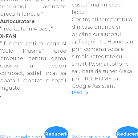
costuri mai mici de
tehnologii avansate
facturi.
precum functia “
Controlați temperatura
Autocuratare
din casa oriunde și
“, realizata in 4 pasi, “
oricând cu ajutorul
X-FAN
aplicației TCL Home sau
“, functire anti-mucegai si
prin comenzi vocale
“Cold Plasma”. Gree
simple integrate cu
propune pentru gama
smart TV, smartphone
Cosmo un design
sau bara de sunet Alexa
compact, astfel incat sa
prin TCL HOME sau
poata fi montat in spatii
Google Assistant.
inguste
1.990
lei
.
Reduceri!
Reduceri