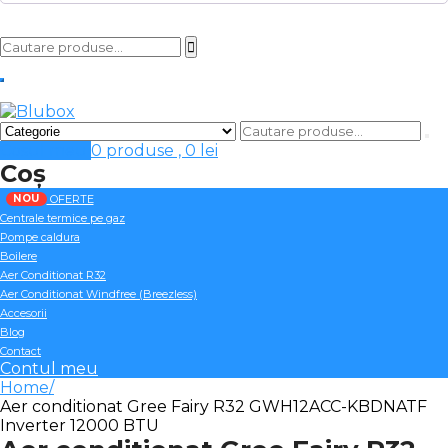
Cosul meu
0 produse ,
0
lei
Coș
NOU
OFERTE
Centrale termice pe gaz
Pompe caldura
Boilere
Aer Conditionat R32
Aer Conditionat Windfree (Breezless)
Accesorii
Blog
Contact
Contul meu
Home
Aer conditionat Gree Fairy R32 GWH12ACC-KBDNATF
Inverter 12000 BTU