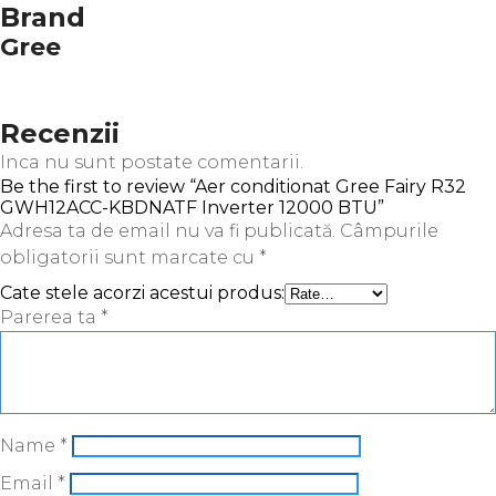
Brand
Gree
Recenzii
Inca nu sunt postate comentarii.
Be the first to review “Aer conditionat Gree Fairy R32
GWH12ACC-KBDNATF Inverter 12000 BTU”
Adresa ta de email nu va fi publicată.
Câmpurile
obligatorii sunt marcate cu
*
Cate stele acorzi acestui produs:
Parerea ta
*
Name
*
Email
*