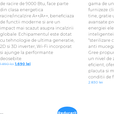
de racire de 9000 Btu, face parte
gama de uni
din clasa energetica
furnizeze c
racire/incalzire A++/A++, beneficiaza
tine, gratie
de functii moderne si are un
avansate pr
impact mai scazut asupra incalzirii
energiei ele
globale. Echipamentul este dotat
inteligentei 
cu tehnologie de ultima generatie,
“sterilizare
2D si 3D inverter, Wi-Fi incorporat
anti mucega
si ajunge la performante
Gree propu
deosebite.
un nivel de
Prețul
Prețul
1.890
lei
1.690
lei
eficient, of
inițial
curent
placuta si m
a
este:
fost:
1.690 lei.
conditii de 
1.890 lei.
2.830
lei
Reduceri!