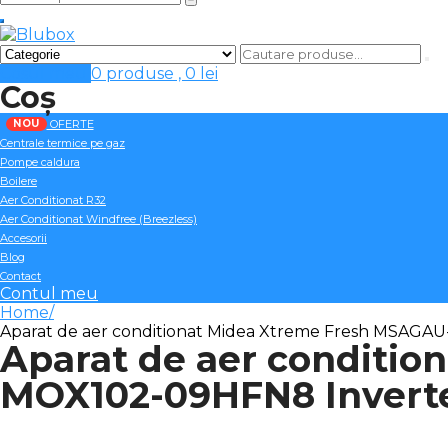
Cosul meu
0 produse ,
0
lei
Coș
NOU
OFERTE
Centrale termice pe gaz
Pompe caldura
Boilere
Aer Conditionat R32
Aer Conditionat Windfree (Breezless)
Accesorii
Blog
Contact
Contul meu
Home
Aparat de aer conditionat Midea Xtreme Fresh MSA
Aparat de aer conditi
MOX102-09HFN8 Invert