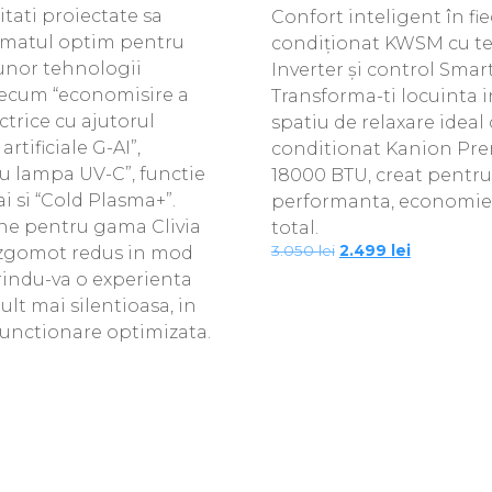
tati proiectate sa
Confort inteligent în fie
limatul optim pentru
condiționat KWSM cu t
 unor tehnologii
Inverter și control Smar
ecum “economisire a
Transforma-ti locuinta 
ctrice cu ajutorul
spatiu de relaxare ideal 
artificiale G-AI”,
conditionat Kanion Pr
 cu lampa UV-C”, functie
18000 BTU, creat pentru 
i si “Cold Plasma+”.
performanta, economie 
ne pentru gama Clivia
total.
Prețul
Prețul
3.050
lei
2.499
lei
 zgomot redus in mod
inițial
curent
erindu-va o experienta
a
este:
fost:
2.499 lei.
ult mai silentioasa, in
3.050 lei.
functionare optimizata.