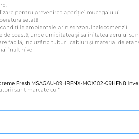
rd.
lizare pentru prevenirea apariției mucegaiului.
eratura setată.
 condițiile ambientale prin senzorul telecomenzii.
 de coastă, unde umiditatea și salinitatea aerului sunt
e facilă, incluzând tuburi, cabluri și material de etan
ai înalt nivel
idea Xtreme Fresh MSAGAU-09HRFNX-MOX102-09HFN8 Inve
atorii sunt marcate cu
*