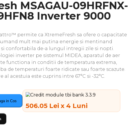
resh MSAGAU-09HRFNX-
HFN8 Inverter 9000
attro™ permite ca XtremeFresh sa ofere o capacitate
nsumand mult mai putina energie si mentinand
 confortabila de-a lungul intregii zile si nopti.
ologiei inverter pe sistemul MIDEA, aparatul de aer
e functiona in conditii de temperatura extrema,
ba de temperaturi foarte ridicate sau foarte scazute.
e al acestuia este cuprins intre 67°C si -32°C.
ga in Cos
506.05 Lei x 4 Luni
a