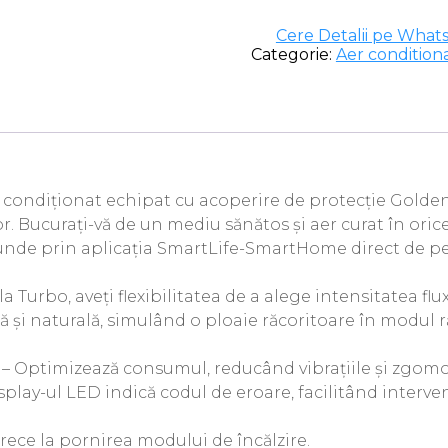
Cere Detalii pe What
Categorie:
Aer condition
 condiționat echipat cu acoperire de protecție Golden 
r. Bucurați-vă de un mediu sănătos și aer curat în oric
unde prin aplicația SmartLife-SmartHome direct de pe t
 la Turbo, aveți flexibilitatea de a alege intensitatea f
ă și naturală, simulând o ploaie răcoritoare în modul ră
 – Optimizează consumul, reducând vibrațiile și zgomo
splay-ul LED indică codul de eroare, facilitând interv
r rece la pornirea modului de încălzire.