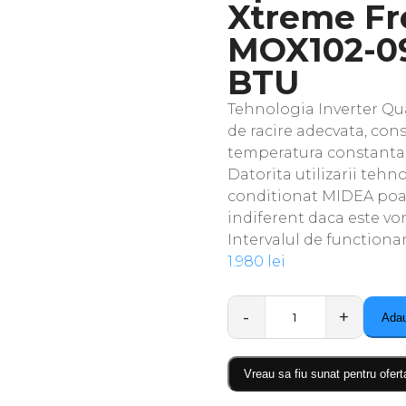
Xtreme F
MOX102-09
BTU
Tehnologia Inverter Qu
de racire adecvata, co
temperatura constanta si
Datorita utilizarii tehn
conditionat MIDEA poat
indiferent daca este vor
Intervalul de functionar
1.980
lei
Adau
Quantity
Vreau sa fiu sunat pentru ofert