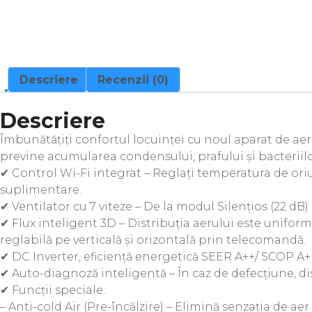
Descriere
Recenzii (0)
Descriere
Îmbunătățiți confortul locuinței cu noul aparat de aer
previne acumularea condensului, prafului și bacteriilo
✔ Control Wi-Fi integrat – Reglați temperatura de ori
suplimentare.
✔ Ventilator cu 7 viteze – De la modul Silențios (22 dB)
✔ Flux inteligent 3D – Distribuția aerului este uniform
reglabilă pe verticală și orizontală prin telecomandă.
✔ DC Inverter, eficiență energetică SEER A++/ SCOP A+
✔ Auto-diagnoză inteligentă – În caz de defecțiune, di
✔ Funcții speciale:
– Anti-cold Air (Pre-încălzire) – Elimină senzația de ae