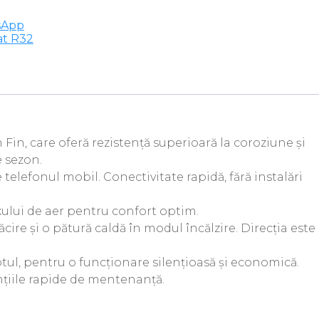
sApp
at R32
Fin, care oferă rezistență superioară la coroziune și
e sezon.
elefonul mobil. Conectivitate rapidă, fără instalări
luxului de aer pentru confort optim.
cire și o pătură caldă în modul încălzire. Direcția este
tul, pentru o funcționare silențioasă și economică.
ențiile rapide de mentenanță.