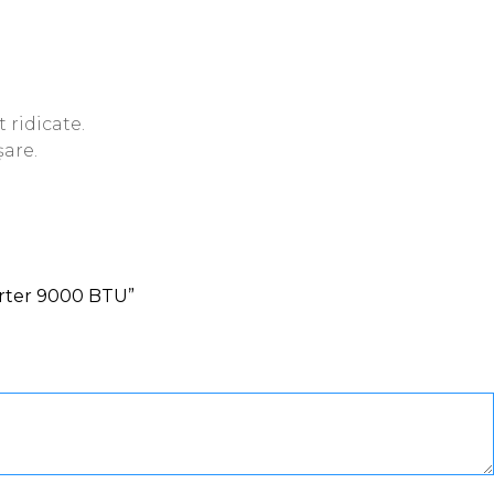
 ridicate.
șare.
rter 9000 BTU”