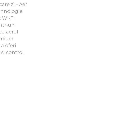
care zi – Aer
ehnologie
t Wi-Fi
intr-un
cu aerul
emium
a oferi
si control