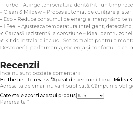
– Turbo – Atinge temperatura dorită într-un timp reco
– Clean & Mildew – Proces automat de curățare și steri
– Eco – Reduce consumul de energie, menținând temp
– I Feel – Ajustează temperatura inteligent, detectând
✔ Carcasă rezistentă la coroziune – Ideal pentru zonele
✔ Kit de instalare inclus – Set complet pentru o montar
Descoperiți performanța, eficiența și confortul la cel m
Recenzii
Inca nu sunt postate comentarii.
Be the first to review “Aparat de aer conditionat M
Adresa ta de email nu va fi publicată.
Câmpurile oblig
Cate stele acorzi acestui produs:
Parerea ta
*