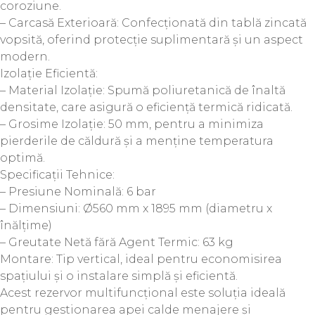
coroziune.
– Carcasă Exterioară: Confecționată din tablă zincată
vopsită, oferind protecție suplimentară și un aspect
modern.
Izolație Eficientă:
– Material Izolație: Spumă poliuretanică de înaltă
densitate, care asigură o eficiență termică ridicată.
– Grosime Izolație: 50 mm, pentru a minimiza
pierderile de căldură și a menține temperatura
optimă.
Specificații Tehnice:
– Presiune Nominală: 6 bar
– Dimensiuni: Ø560 mm x 1895 mm (diametru x
înălțime)
– Greutate Netă fără Agent Termic: 63 kg
Montare: Tip vertical, ideal pentru economisirea
spațiului și o instalare simplă și eficientă.
Acest rezervor multifuncțional este soluția ideală
pentru gestionarea apei calde menajere și