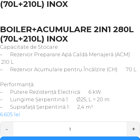
(70L+210L) INOX
BOILER+ACUMULARE 2IN1 280L
(70L+210L) INOX
Capacitate de Stocare:
– Rezervor Preparare Apă Caldă Menajeră (ACM):
210 L
– Rezervor Acumulare pentru Încălzire (CH): 70 L
Performanță:
– Putere Rezistență Electrică: 6 kW
– Lungime Șerpentină 1: Ø25, L = 20 m
– Suprafață Șerpentină 1: 2,4 m²
6.605
lei
Quantity