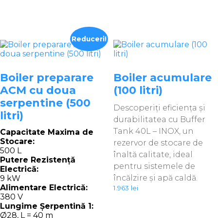
fost:
1.240 lei.
1.290 lei.
Reduceri!
Boiler preparare
Boiler acumulare
ACM cu doua
(100 litri)
serpentine (500
Descoperiți eficiența și
litri)
durabilitatea cu Buffer
Tank 40L – INOX, un
Capacitate Maxima de
Stocare:
rezervor de stocare de
500 L
înaltă calitate, ideal
Putere Rezistență
pentru sistemele de
Electrică:
încălzire și apă caldă.
9 kW
Alimentare Electrică:
1.963
lei
380 V
Lungime Șerpentină 1:
Ø28, L = 40 m