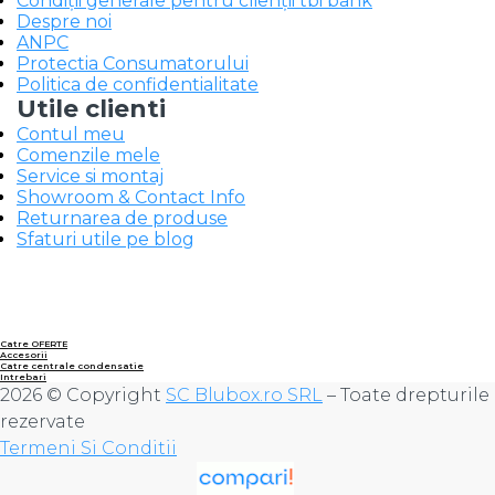
Condiții generale pentru clienții tbi bank
Despre noi
ANPC
Protectia Consumatorului
Politica de confidentialitate
Utile clienti
Contul meu
Comenzile mele
Service si montaj
Showroom & Contact Info
Returnarea de produse
Sfaturi utile pe blog
Catre OFERTE
Accesorii
Catre centrale condensatie
Intrebari
2026 © Copyright
SC Blubox.ro SRL
– Toate drepturile
rezervate
Termeni Si Conditii