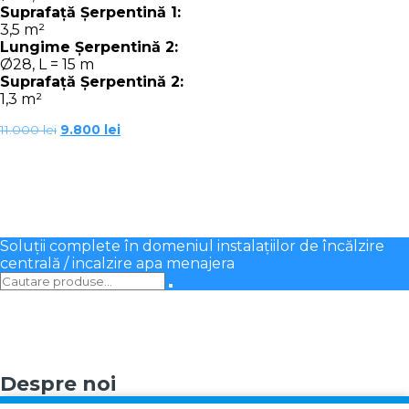
Suprafață Șerpentină 1:
3,5 m²
Lungime Șerpentină 2:
Ø28, L = 15 m
Suprafață Șerpentină 2:
1,3 m²
Prețul
Prețul
11.000
lei
9.800
lei
inițial
curent
a
este:
fost:
9.800 lei.
11.000 lei.
Soluții complete în domeniul instalațiilor de încălzire
centrală / incalzire apa menajera
Despre noi