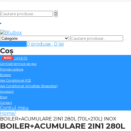
Cosul meu
0 produse ,
0
lei
Coș
NOU
OFERTE
Centrale termice pe gaz
Pompe caldura
Boilere
Aer Conditionat R32
Aer Conditionat Windfree (Breezless)
Accesorii
Blog
Contact
Contul meu
Home
BOILER+ACUMULARE 2IN1 280L (70L+210L) INOX
BOILER+ACUMULARE 2IN1 280L