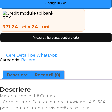
Adauga in Cos
371.24 Lei x 24 Luni
Vreau sa fiu sunat pentru oferta
Cere Detalii pe WhatsApp
Categorie:
Boilere
Descriere
Recenzii (0)
Descriere
Materiale de Înaltă Calitate:
– Corp Interior: Realizat din oțel inoxidabil AISI 304,
pentru durabilitate și rezistență crescută la