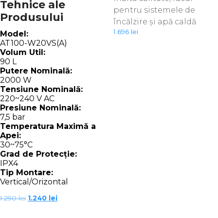
Tehnice ale
pentru sistemele de
Produsului
încălzire și apă caldă.
1.696
lei
Model:
AT100-W20VS(A)
Volum Util:
90 L
Putere Nominală:
2000 W
Tensiune Nominală:
220~240 V AC
Presiune Nominală:
7,5 bar
Temperatura Maximă a
Apei:
30~75°C
Grad de Protecție:
IPX4
Tip Montare:
Vertical/Orizontal
Prețul
Prețul
1.290
lei
1.240
lei
inițial
curent
a
este: