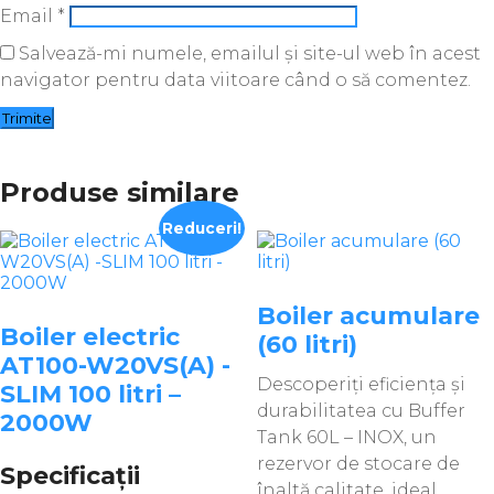
Email
*
Salvează-mi numele, emailul și site-ul web în acest
navigator pentru data viitoare când o să comentez.
Produse similare
Reduceri!
Boiler acumulare
Boiler electric
(60 litri)
AT100-W20VS(A) -
Descoperiți eficiența și
SLIM 100 litri –
durabilitatea cu Buffer
2000W
Tank 60L – INOX, un
rezervor de stocare de
Specificații
înaltă calitate, ideal