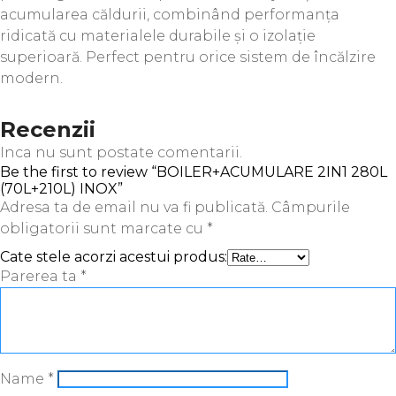
acumularea căldurii, combinând performanța
ridicată cu materialele durabile și o izolație
superioară. Perfect pentru orice sistem de încălzire
modern.
Recenzii
Inca nu sunt postate comentarii.
Be the first to review “BOILER+ACUMULARE 2IN1 280L
(70L+210L) INOX”
Adresa ta de email nu va fi publicată.
Câmpurile
obligatorii sunt marcate cu
*
Cate stele acorzi acestui produs:
Parerea ta
*
Name
*