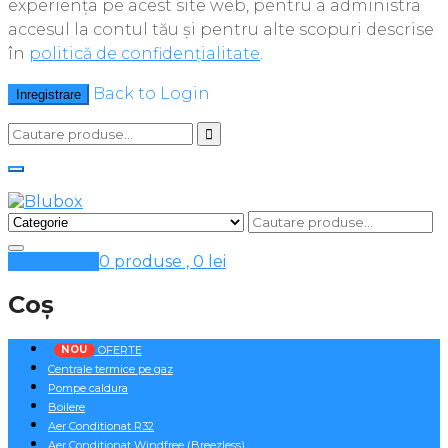
experiența pe acest site web, pentru a administra
accesul la contul tău și pentru alte scopuri descrise
în
politică de confidențialitate
.
Back to Login
Inregistrare
Cosul meu
0 produse ,
0
lei
Coș
NOU
OFERTE
Centrale termice pe gaz
Pompe caldura
Boilere
Aer Conditionat R32
Aer Conditionat Windfree (Breezless)