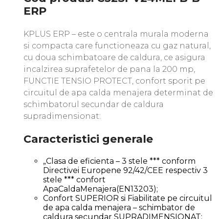
ERP
KPLUS ERP – este o centrala murala moderna
si compacta care functioneaza cu gaz natural,
cu doua schimbatoare de caldura, ce asigura
incalzirea suprafetelor de pana la 200 mp,
FUNCTIE TENSIO PROTECT, confort sporit pe
circuitul de apa calda menajera determinat de
schimbatorul secundar de caldura
supradimensionat:
Caracteristici generale
„Clasa de eficienta – 3 stele *** conform
Directivei Europene 92/42/CEE respectiv 3
stele *** confort
ApaCaldaMenajera(EN13203);
Confort SUPERIOR si Fiabilitate pe circuitul
de apa calda menajera – schimbator de
caldura secundar SUPRADIMENSIONAT;