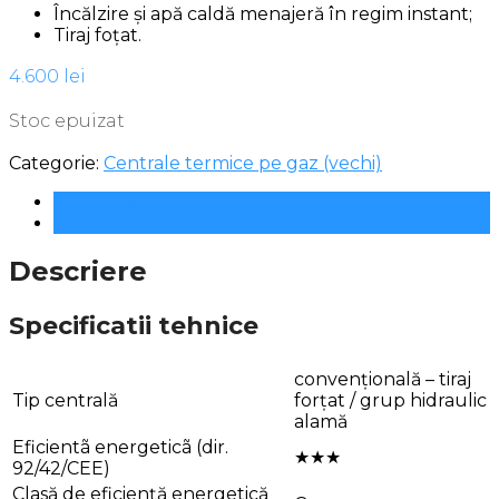
Încălzire și apă caldă menajeră în regim instant;
Tiraj foțat.
4.600
lei
Stoc epuizat
Categorie:
Centrale termice pe gaz (vechi)
Descriere
Recenzii (0)
Descriere
Specificatii tehnice
convențională – tiraj
Tip centrală
forțat / grup hidraulic
alamă
Eficientã energeticã (dir.
★★★
92/42/CEE)
Clasă de eficiență energetică