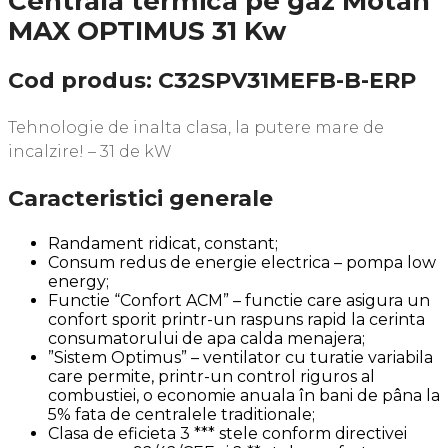
Centrala termica pe gaz Motan
MAX OPTIMUS 31 Kw
Cod produs: C32SPV31MEFB-B-ERP
Tehnologie de inalta clasa, la putere mare de
incalzire! – 31 de kW
Caracteristici generale
Randament ridicat, constant;
Consum redus de energie electrica – pompa low
energy;
Functie “Confort ACM” – functie care asigura un
confort sporit printr-un raspuns rapid la cerinta
consumatorului de apa calda menajera;
”Sistem Optimus” – ventilator cu turatie variabila
care permite, printr-un control riguros al
combustiei, o economie anuala în bani de pâna la
5% fata de centralele traditionale;
Clasa de eficieta 3 *** stele conform directivei