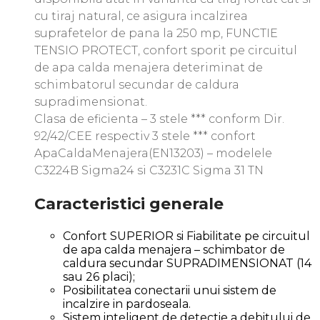
cu tiraj natural, ce asigura incalzirea
suprafetelor de pana la 250 mp, FUNCTIE
TENSIO PROTECT, confort sporit pe circuitul
de apa calda menajera deteriminat de
schimbatorul secundar de caldura
supradimensionat.
Clasa de eficienta – 3 stele *** conform Dir.
92/42/CEE respectiv 3 stele *** confort
ApaCaldaMenajera(EN13203) – modelele
C3224B Sigma24 si C3231C Sigma 31 TN
Caracteristici generale
Confort SUPERIOR si Fiabilitate pe circuitul
de apa calda menajera – schimbator de
caldura secundar SUPRADIMENSIONAT (14
sau 26 placi);
Posibilitatea conectarii unui sistem de
incalzire in pardoseala.
Sistem inteligent de detectie a debitului de