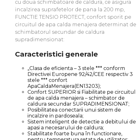
cu doua schimbatoare de caldura, ce asigura
incalzirea suprafetelor de pana la 200 mp,
FUNCTIE TENSIO PROTECT, confort sporit pe
circuitul de apa calda menajera determinat de
schimbatorul secundar de caldura
supradimensionat:
Caracteristici generale
„Clasa de eficienta – 3 stele *** conform
Directivei Europene 92/42/CEE respectiv 3
stele *** confort
ApaCaldaMenajera(EN13203);
Confort SUPERIOR si Fiabilitate pe circuitul
de apa calda menajera – schimbator de
caldura secundar SUPRADIMENSIONAT;
Posibilitatea conectarii unui sistem de
incalzire in pardoseala;
Sistem inteligent de detectie a debitului de
apasi a necesarului de caldura;
Stabilitate foarte buna în functionare,
pentru temperatura setata de utilizator;