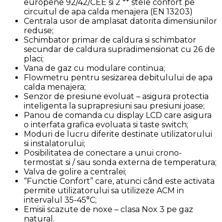
europene 92/42/CEE si 2 ** stele confort pe
circuitul de apa calda menajera (EN 13203)
Centrala usor de amplasat datorita dimensiunilor
reduse;
Schimbator primar de caldura si schimbator
secundar de caldura supradimensionat cu 26 de
placi;
Vana de gaz cu modulare continua;
Flowmetru pentru sesizarea debitulului de apa
calda menajera;
Senzor de presiune evoluat – asigura protectia
inteligenta la suprapresiuni sau presiuni joase;
Panou de comanda cu display LCD care asigura
o interfata grafica evoluata si taste switch;
Moduri de lucru diferite destinate utilizatorului
si instalatorului;
Posibilitatea de conectare a unui crono-
termostat si / sau sonda externa de temperatura;
Valva de golire a centralei;
“Functie Confort” care, atunci când este activata
permite utilizatorului sa utilizeze ACM in
intervalul 35-45°C;
Emisii scazute de noxe – clasa Nox 3 pe gaz
natural.