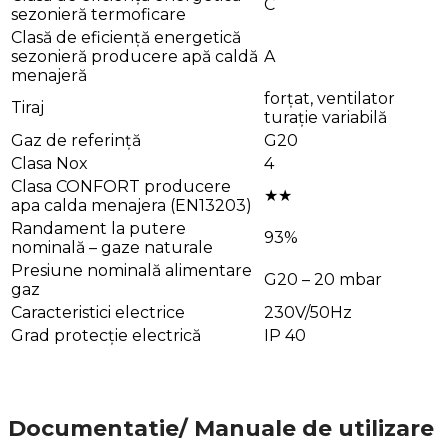
C
sezonieră termoficare
Clasă de eficiență energetică
sezonieră producere apă caldă
A
menajeră
forțat, ventilator
Tiraj
turație variabilă
Gaz de referință
G20
Clasa Nox
4
Clasa CONFORT producere
★★
apa calda menajera (EN13203)
Randament la putere
93%
nominală – gaze naturale
Presiune nominală alimentare
G20 – 20 mbar
gaz
Caracteristici electrice
230V/50Hz
Grad protecție electrică
IP 40
Documentatie/ Manuale de utilizare