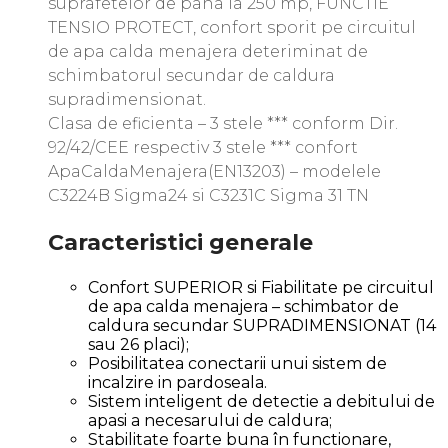
suprafetelor de pana la 250 mp, FUNCTIE
TENSIO PROTECT, confort sporit pe circuitul
de apa calda menajera deteriminat de
schimbatorul secundar de caldura
supradimensionat.
Clasa de eficienta – 3 stele *** conform Dir.
92/42/CEE respectiv 3 stele *** confort
ApaCaldaMenajera(EN13203) – modelele
C3224B Sigma24 si C3231C Sigma 31 TN
Caracteristici generale
Confort SUPERIOR si Fiabilitate pe circuitul
de apa calda menajera – schimbator de
caldura secundar SUPRADIMENSIONAT (14
sau 26 placi);
Posibilitatea conectarii unui sistem de
incalzire in pardoseala.
Sistem inteligent de detectie a debitului de
apasi a necesarului de caldura;
Stabilitate foarte buna în functionare,