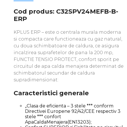
Cod produs: C32SPV24MEFB-B-
ERP
KPLUS ERP – este o centrala murala moderna
si compacta care functioneaza cu gaz natural,
cu doua schimbatoare de caldura, ce asigura
incalzirea suprafetelor de pana la 200 mp,
FUNCTIE TENSIO PROTECT, confort sporit pe
circuitul de apa calda menajera determinat de
schimbatorul secundar de caldura
supradimensionat:
Caracteristici generale
„Clasa de eficienta – 3 stele *** conform
Directivei Europene 92/42/CEE respectiv 3
stele *** confort
ApaCaldaMenajera(EN13203);