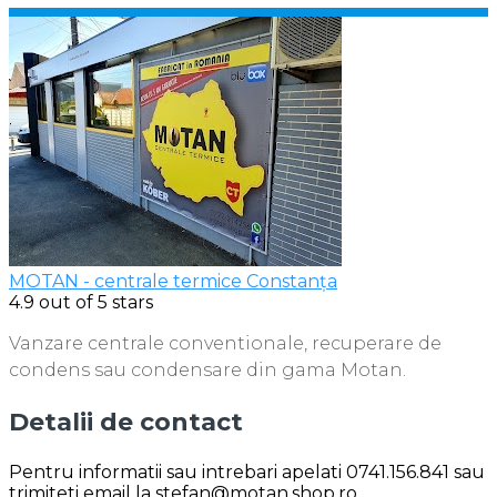
MOTAN - centrale termice Constanța
4.9
out of 5 stars
Vanzare centrale conventionale, recuperare de
condens sau condensare din gama Motan.
Detalii de contact
Pentru informatii sau intrebari apelati 0741.156.841 sau
trimiteti email la stefan@motan.shop.ro