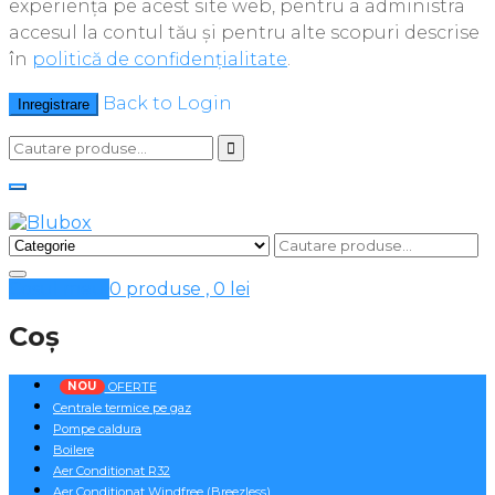
experiența pe acest site web, pentru a administra
accesul la contul tău și pentru alte scopuri descrise
în
politică de confidențialitate
.
Back to Login
Inregistrare
Cosul meu
0 produse ,
0
lei
Coș
NOU
OFERTE
Centrale termice pe gaz
Pompe caldura
Boilere
Aer Conditionat R32
Aer Conditionat Windfree (Breezless)