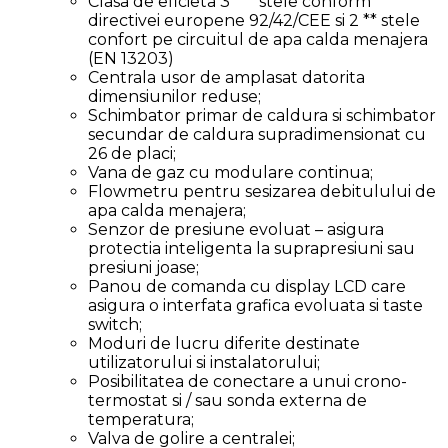
Clasa de eficieta 3 *** stele conform
directivei europene 92/42/CEE si 2 ** stele
confort pe circuitul de apa calda menajera
(EN 13203)
Centrala usor de amplasat datorita
dimensiunilor reduse;
Schimbator primar de caldura si schimbator
secundar de caldura supradimensionat cu
26 de placi;
Vana de gaz cu modulare continua;
Flowmetru pentru sesizarea debitulului de
apa calda menajera;
Senzor de presiune evoluat – asigura
protectia inteligenta la suprapresiuni sau
presiuni joase;
Panou de comanda cu display LCD care
asigura o interfata grafica evoluata si taste
switch;
Moduri de lucru diferite destinate
utilizatorului si instalatorului;
Posibilitatea de conectare a unui crono-
termostat si / sau sonda externa de
temperatura;
Valva de golire a centralei;