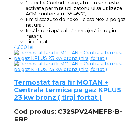
“Functie Confort” care, atunci când este
activata permite utilizatorului sa utilizeze
ACM in intervalul 35-45°C;
Emisii scazute de noxe – clasa Nox 3 pe gaz
natural.
Încălzire și apă caldă menajeră în regim
instant;
Tiraj foțat.
4.600
lei
Termostat fara fir MOTAN +
Centrala termica pe gaz KPLUS
23 kw bronz ( tiraj fortat )
Cod produs: C32SPV24MEFB-B-
ERP