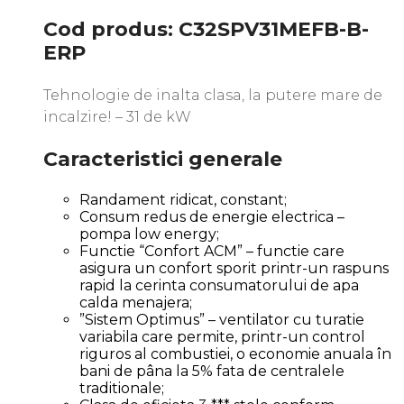
Cod produs: C32SPV31MEFB-B-
ERP
Tehnologie de inalta clasa, la putere mare de
incalzire! – 31 de kW
Caracteristici generale
Randament ridicat, constant;
Consum redus de energie electrica –
pompa low energy;
Functie “Confort ACM” – functie care
asigura un confort sporit printr-un raspuns
rapid la cerinta consumatorului de apa
calda menajera;
”Sistem Optimus” – ventilator cu turatie
variabila care permite, printr-un control
riguros al combustiei, o economie anuala în
bani de pâna la 5% fata de centralele
traditionale;