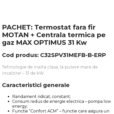
PACHET: Termostat fara fir
MOTAN + Centrala termica pe
gaz MAX OPTIMUS 31 Kw
Cod produs: C32SPV31MEFB-B-ERP
Tehnologie de inalta clasa, la putere mare de
incalzire! – 31 de kW
Caracteristici generale
Randament ridicat, constant;
Consum redus de energie electrica – pompa low
energy;
Functie “Confort ACM” – functie care asigura un