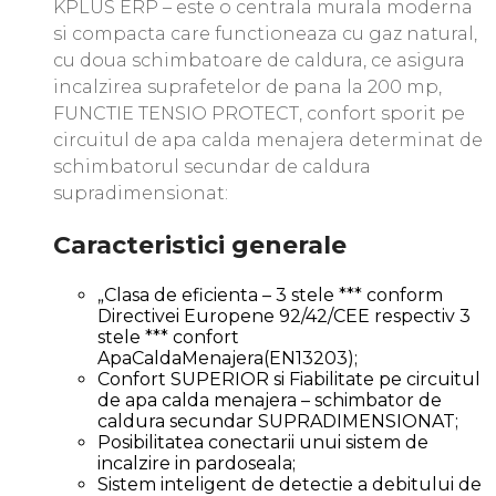
KPLUS ERP – este o centrala murala moderna
si compacta care functioneaza cu gaz natural,
cu doua schimbatoare de caldura, ce asigura
incalzirea suprafetelor de pana la 200 mp,
FUNCTIE TENSIO PROTECT, confort sporit pe
circuitul de apa calda menajera determinat de
schimbatorul secundar de caldura
supradimensionat:
Caracteristici generale
„Clasa de eficienta – 3 stele *** conform
Directivei Europene 92/42/CEE respectiv 3
stele *** confort
ApaCaldaMenajera(EN13203);
Confort SUPERIOR si Fiabilitate pe circuitul
de apa calda menajera – schimbator de
caldura secundar SUPRADIMENSIONAT;
Posibilitatea conectarii unui sistem de
incalzire in pardoseala;
Sistem inteligent de detectie a debitului de