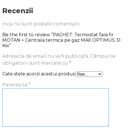
Recenzii
Inca nu sunt postate comentarii.
Be the first to review “PACHET: Termostat fara fir
MOTAN + Centrala termica pe gaz MAX OPTIMUS 31
Kw”
Adresa ta de email nu va fi publicată.
Câmpurile
obligatorii sunt marcate cu
*
Cate stele acorzi acestui produs:
Parerea ta
*