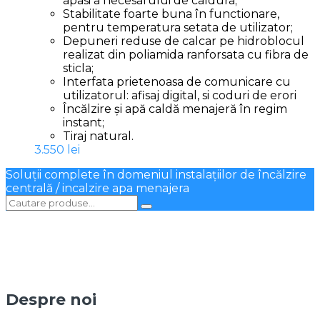
apasi a necesarului de caldura;
Stabilitate foarte buna în functionare,
pentru temperatura setata de utilizator;
Depuneri reduse de calcar pe hidroblocul
realizat din poliamida ranforsata cu fibra de
sticla;
Interfata prietenoasa de comunicare cu
utilizatorul: afisaj digital, si coduri de erori
Încălzire și apă caldă menajeră în regim
instant;
Tiraj natural.
3.550
lei
Soluții complete în domeniul instalațiilor de încălzire
centrală / incalzire apa menajera
Despre noi