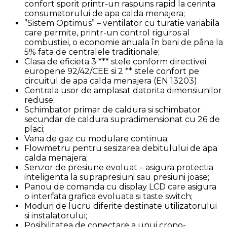
confort sporit printr-un raspuns rapid la cerinta
consumatorului de apa calda menajera;
”Sistem Optimus” – ventilator cu turatie variabila
care permite, printr-un control riguros al
combustiei, o economie anuala în bani de pâna la
5% fata de centralele traditionale;
Clasa de eficieta 3 *** stele conform directivei
europene 92/42/CEE si 2 ** stele confort pe
circuitul de apa calda menajera (EN 13203)
Centrala usor de amplasat datorita dimensiunilor
reduse;
Schimbator primar de caldura si schimbator
secundar de caldura supradimensionat cu 26 de
placi;
Vana de gaz cu modulare continua;
Flowmetru pentru sesizarea debitulului de apa
calda menajera;
Senzor de presiune evoluat – asigura protectia
inteligenta la suprapresiuni sau presiuni joase;
Panou de comanda cu display LCD care asigura
o interfata grafica evoluata si taste switch;
Moduri de lucru diferite destinate utilizatorului
si instalatorului;
Posibilitatea de conectare a unui crono-