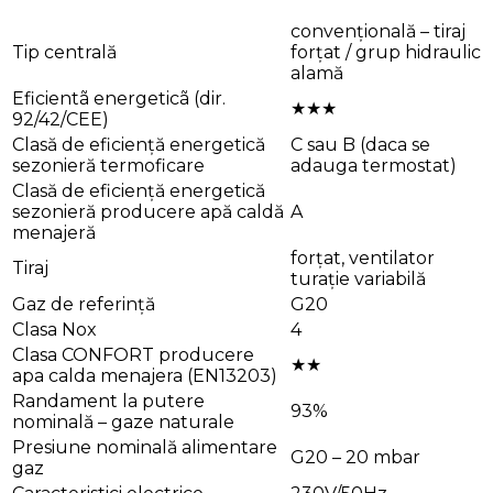
convențională – tiraj
Tip centrală
forțat / grup hidraulic
alamă
Eficientã energeticã (dir.
★★★
92/42/CEE)
Clasă de eficiență energetică
C sau B (daca se
sezonieră termoficare
adauga termostat)
Clasă de eficiență energetică
sezonieră producere apă caldă
A
menajeră
forțat, ventilator
Tiraj
turație variabilă
Gaz de referință
G20
Clasa Nox
4
Clasa CONFORT producere
★★
apa calda menajera (EN13203)
Randament la putere
93%
nominală – gaze naturale
Presiune nominală alimentare
G20 – 20 mbar
gaz