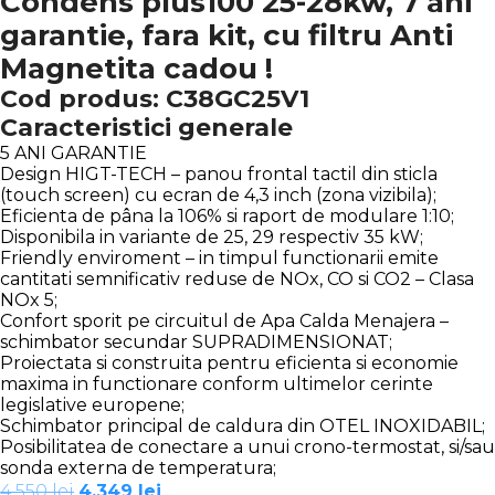
Condens plus100 25-28kw, 7 ani
garantie, fara kit, cu filtru Anti
Magnetita cadou !
Cod produs: C38GC25V1
Caracteristici generale
5 ANI GARANTIE
Design HIGT-TECH – panou frontal tactil din sticla
(touch screen) cu ecran de 4,3 inch (zona vizibila);
Eficienta de pâna la 106% si raport de modulare 1:10;
Disponibila in variante de 25, 29 respectiv 35 kW;
Friendly enviroment – in timpul functionarii emite
cantitati semnificativ reduse de NOx, CO si CO2 – Clasa
NOx 5;
Confort sporit pe circuitul de Apa Calda Menajera –
schimbator secundar SUPRADIMENSIONAT;
Proiectata si construita pentru eficienta si economie
maxima in functionare conform ultimelor cerinte
legislative europene;
Schimbator principal de caldura din OTEL INOXIDABIL;
Posibilitatea de conectare a unui crono-termostat, si/sau
sonda externa de temperatura;
Prețul
Prețul
4.550
lei
4.349
lei