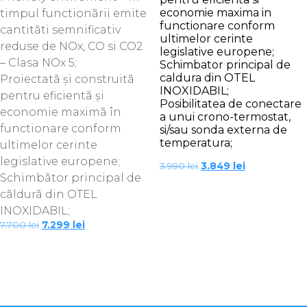
economie maxima in
timpul functionãrii emite
functionare conform
cantitãti semnificativ
ultimelor cerinte
reduse de NOx, CO si CO2
legislative europene;
– Clasa NOx 5;
Schimbator principal de
caldura din OTEL
Proiectatã şi construitã
INOXIDABIL;
pentru eficientã şi
Posibilitatea de conectare
economie maximã în
a unui crono-termostat,
functionare conform
si/sau sonda externa de
temperatura;
ultimelor cerinte
legislative europene;
Prețul
Prețul
3.990
lei
3.849
lei
inițial
curent
Schimbãtor principal de
a
este:
cãldurã din OTEL
fost:
3.849 lei.
3.990 lei.
INOXIDABIL;
Prețul
Prețul
7.700
lei
7.299
lei
inițial
curent
a
este:
fost:
7.299 lei.
7.700 lei.