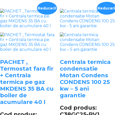
Reduceri!
Reduceri
PACHET ,
Centrala termica
Termostat fara fir
condensatie
+ Centrala
Motan Condens
termica pe gaz
CONDENS 100 25
MKDENS 35 BA cu
kw – 5 ani
boiler de
garantie
acumulare 40 l
Cod produs:
Cod produs:
C38GC25-PV1