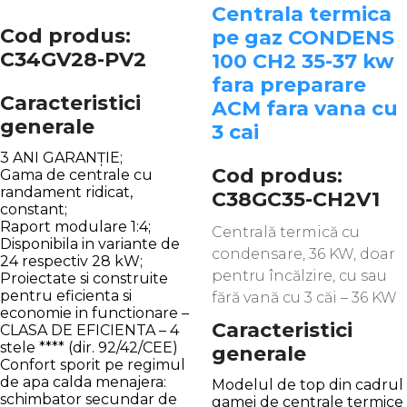
Centrala termica
Cod produs:
pe gaz CONDENS
C34GV28-PV2
100 CH2 35-37 kw
fara preparare
Caracteristici
ACM fara vana cu
generale
3 cai
3 ANI GARANȚIE;
Cod produs:
Gama de centrale cu
randament ridicat,
C38GC35-CH2V1
constant;
Raport modulare 1:4;
Centrală termică cu
Disponibila in variante de
condensare, 36 KW, doar
24 respectiv 28 kW;
pentru încălzire, cu sau
Proiectate si construite
pentru eficienta si
fără vană cu 3 căi – 36 KW
economie in functionare –
Caracteristici
CLASA DE EFICIENTA – 4
stele **** (dir. 92/42/CEE)
generale
Confort sporit pe regimul
de apa calda menajera:
Modelul de top din cadrul
schimbator secundar de
gamei de centrale termice