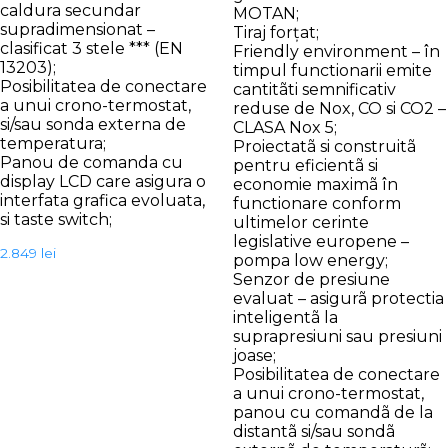
caldura secundar
MOTAN;
supradimensionat –
Tiraj forțat;
clasificat 3 stele *** (EN
Friendly environment – în
13203);
timpul functionarii emite
Posibilitatea de conectare
cantitãti semnificativ
a unui crono-termostat,
reduse de Nox, CO si CO2 –
si/sau sonda externa de
CLASA Nox 5;
temperatura;
Proiectatã si construitã
Panou de comanda cu
pentru eficientã si
display LCD care asigura o
economie maximã în
interfata grafica evoluata,
functionare conform
si taste switch;
ultimelor cerinte
legislative europene –
2.849
lei
pompa low energy;
Senzor de presiune
evaluat – asigurã protectia
inteligentã la
suprapresiuni sau presiuni
joase;
Posibilitatea de conectare
a unui crono-termostat,
panou cu comandã de la
distantã si/sau sondã