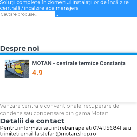
Soluții complete în domeniul instalațiilor de încălzire
centrală / incalzire apa menajera
Despre noi
MOTAN - centrale termice Constanța
4.9
Vanzare centrale conventionale, recuperare de
condens sau condensare din gama Motan.
Detalii de contact
Pentru informatii sau intrebari apelati 0741.156.841 sau
trimiteti email la stefan@motan.shop.ro