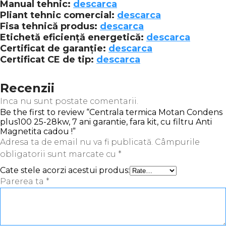
Manual tehnic:
descarca
Pliant tehnic comercial:
descarca
Fisa tehnică produs:
descarca
Etichetă eficiență energetică:
descarca
Certificat de garanție:
descarca
Certificat CE de tip:
descarca
Recenzii
Inca nu sunt postate comentarii.
Be the first to review “Centrala termica Motan Condens
plus100 25-28kw, 7 ani garantie, fara kit, cu filtru Anti
Magnetita cadou !”
Adresa ta de email nu va fi publicată.
Câmpurile
obligatorii sunt marcate cu
*
Cate stele acorzi acestui produs:
Parerea ta
*