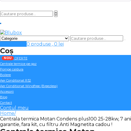
Cosul meu
0 produse ,
0
lei
Coș
NOU
OFERTE
Centrale termice pe gaz
Pompe caldura
Boilere
Aer Conditionat R32
Aer Conditionat Windfree (Breezless)
Accesorii
Blog
Contact
Contul meu
Home
Centrala termica Motan Condens plus100 25-28kw, 7 ani
garantie, fara kit, cu filtru Anti Magnetita cadou !