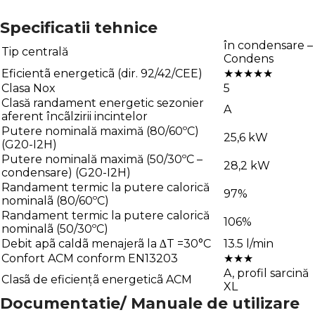
Specificatii tehnice
în condensare –
Tip centrală
Condens
Eficientã energeticã (dir. 92/42/CEE)
★★★★★
Clasa Nox
5
Clasă randament energetic sezonier
A
aferent încãlzirii incintelor
Putere nominală maximă (80/60ºC)
25,6 kW
(G20-I2H)
Putere nominală maximă (50/30ºC –
28,2 kW
condensare) (G20-I2H)
Randament termic la putere calorică
97%
nominalã (80/60ºC)
Randament termic la putere calorică
106%
nominalã (50/30ºC)
Debit apã caldã menajerã la ∆T =30°C
13.5 l/min
Confort ACM conform EN13203
★★★
A, profil sarcină
Clasã de eficiențã energeticã ACM
XL
Documentatie/ Manuale de utilizare