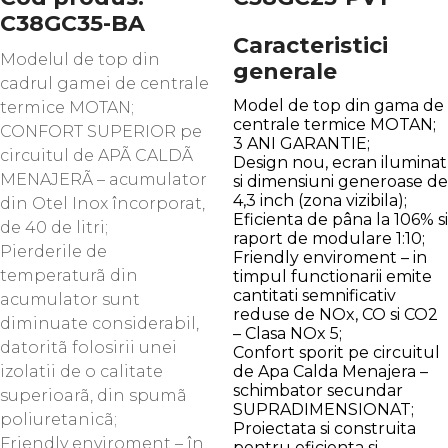
C38GC35-BA
Caracteristici
Modelul de top din
generale
cadrul gamei de centrale
Model de top din gama de
termice MOTAN;
centrale termice MOTAN;
CONFORT SUPERIOR pe
3 ANI GARANTIE;
circuitul de APÃ CALDÃ
Design nou, ecran iluminat
MENAJERÃ – acumulator
si dimensiuni generoase de
4,3 inch (zona vizibila);
din Otel Inox încorporat,
Eficienta de pâna la 106% si
de 40 de litri;
raport de modulare 1:10;
Pierderile de
Friendly enviroment – in
temperaturã din
timpul functionarii emite
cantitati semnificativ
acumulator sunt
reduse de NOx, CO si CO2
diminuate considerabil,
– Clasa NOx 5;
datoritã folosirii unei
Confort sporit pe circuitul
izolatii de o calitate
de Apa Calda Menajera –
schimbator secundar
superioarã, din spumã
SUPRADIMENSIONAT;
poliuretanicã;
Proiectata si construita
Friendly enviroment – în
pentru eficienta si