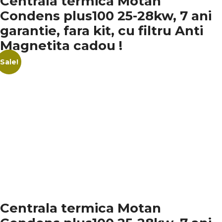
Centrala termica Motan
Condens plus100 25-28kw, 7 ani
garantie, fara kit, cu filtru Anti
Magnetita cadou !
Sale!
Centrala termica Motan