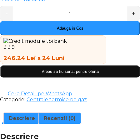
inițial
curent
a
este:
Quantity
fost:
4.349 lei.
4.550 lei.
Adauga in Cos
246.24 Lei x 24 Luni
Vreau sa fiu sunat pentru oferta
Cere Detalii pe WhatsApp
Categorie:
Centrale termice pe gaz
Descriere
Recenzii (0)
Descriere