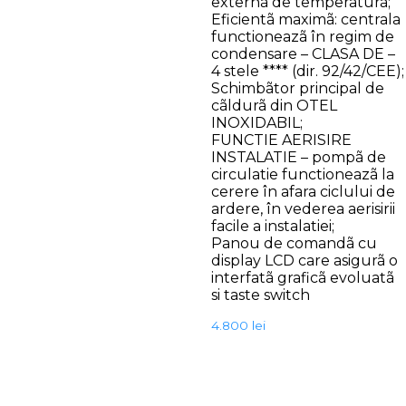
externã de temperaturã;
Eficientã maximã: centrala
functioneazã în regim de
condensare – CLASA DE –
4 stele **** (dir. 92/42/CEE);
Schimbãtor principal de
cãldurã din OTEL
INOXIDABIL;
FUNCTIE AERISIRE
INSTALATIE – pompã de
circulatie functioneazã la
cerere în afara ciclului de
ardere, în vederea aerisirii
facile a instalatiei;
Panou de comandã cu
display LCD care asigurã o
interfatã graficã evoluatã
si taste switch
4.800
lei