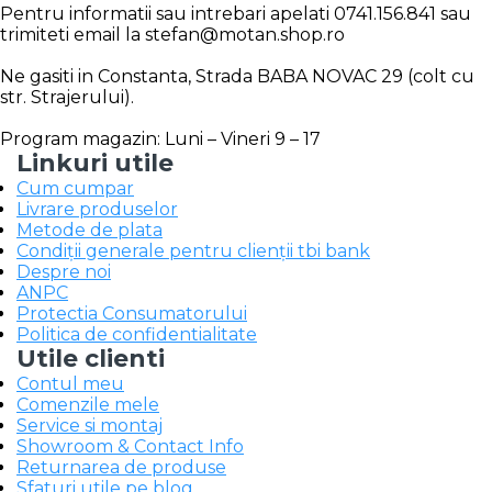
Pentru informatii sau intrebari apelati 0741.156.841 sau
trimiteti email la stefan@motan.shop.ro
Ne gasiti in Constanta, Strada BABA NOVAC 29 (colt cu
str. Strajerului).
Program magazin: Luni – Vineri 9 – 17
Linkuri utile
Cum cumpar
Livrare produselor
Metode de plata
Condiții generale pentru clienții tbi bank
Despre noi
ANPC
Protectia Consumatorului
Politica de confidentialitate
Utile clienti
Contul meu
Comenzile mele
Service si montaj
Showroom & Contact Info
Returnarea de produse
Sfaturi utile pe blog