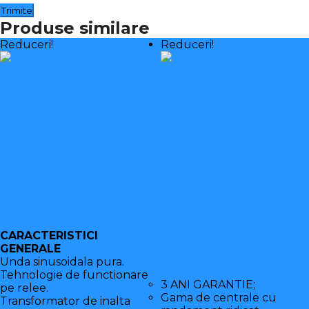
Produse similare
Reduceri!
Reduceri!
Set Centrala
Set Centrala
termica Motan
termica 24 kw
Condens 050,
Motan
24kw +
Condens.050 +
Stabilizator cu
Termostat SMART
releu slim 500VA
TH510-WRTS +
300W
Filtru
CARACTERISTICI
antimagnetia
GENERALE
Unda sinusoidala pura.
10000 gauss
Tehnologie de functionare
3 ANI GARANTIE;
pe relee.
Gama de centrale cu
Transformator de inalta