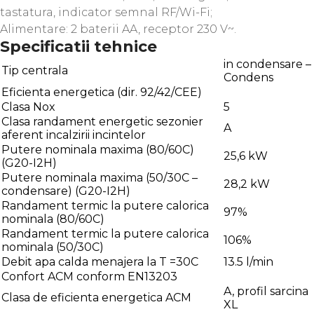
tastatura, indicator semnal RF/Wi-Fi;
Alimentare: 2 baterii AA, receptor 230 V~.
Specificatii tehnice
in condensare –
Tip centrala
Condens
Eficienta energetica (dir. 92/42/CEE)
Clasa Nox
5
Clasa randament energetic sezonier
A
aferent incalzirii incintelor
Putere nominala maxima (80/60C)
25,6 kW
(G20-I2H)
Putere nominala maxima (50/30C –
28,2 kW
condensare) (G20-I2H)
Randament termic la putere calorica
97%
nominala (80/60C)
Randament termic la putere calorica
106%
nominala (50/30C)
Debit apa calda menajera la T =30C
13.5 l/min
Confort ACM conform EN13203
A, profil sarcina
Clasa de eficienta energetica ACM
XL