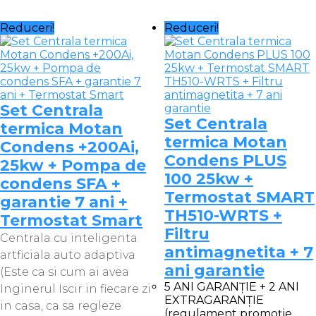
a
este:
fost:
3.050 lei.
Reduceri!
Reduceri!
3.390 lei.
Set Centrala
Set Centrala
termica Motan
termica Motan
Condens +200Ai,
Condens PLUS
25kw + Pompa de
100 25kw +
condens SFA +
Termostat SMART
garantie 7 ani +
TH510-WRTS +
Termostat Smart
Filtru
Centrala cu inteligenta
antimagnetita + 7
artficiala auto adaptiva
ani garantie
(Este ca si cum ai avea
5 ANI GARANȚIE + 2 ANI
Inginerul Iscir in fiecare zi
EXTRAGARANȚIE
in casa, ca sa regleze
(regulament promoție