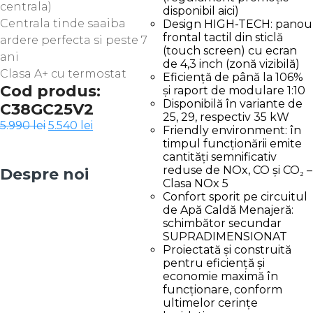
centrala)
disponibil aici)
Centrala tinde saaiba
Design HIGH-TECH: panou
frontal tactil din sticlă
ardere perfecta si peste 7
(touch screen) cu ecran
ani
de 4,3 inch (zonă vizibilă)
Clasa A+ cu termostat
Eficiență de până la 106%
Cod produs:
și raport de modulare 1:10
Disponibilă în variante de
C38GC25V2
25, 29, respectiv 35 kW
Prețul
Prețul
5.990
lei
5.540
lei
Friendly environment: în
inițial
curent
timpul funcționării emite
a
este:
cantități semnificativ
fost:
5.540 lei.
reduse de NOx, CO și CO₂ –
Despre noi
5.990 lei.
Clasa NOx 5
Confort sporit pe circuitul
de Apă Caldă Menajeră:
schimbător secundar
SUPRADIMENSIONAT
Proiectată și construită
pentru eficiență și
economie maximă în
funcționare, conform
ultimelor cerințe