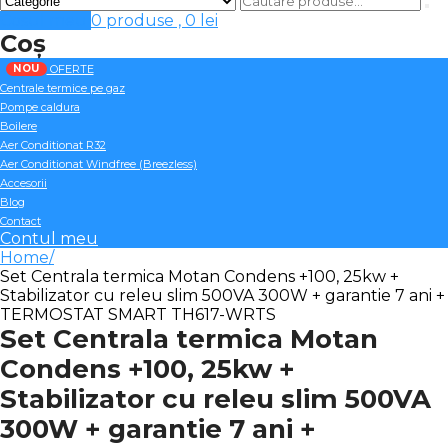
Cosul meu
0 produse ,
0
lei
Coș
NOU
OFERTE
Centrale termice pe gaz
Pompe caldura
Boilere
Aer Conditionat R32
Aer Conditionat Windfree (Breezless)
Accesorii
Blog
Contact
Contul meu
Home
Set Centrala termica Motan Condens +100, 25kw +
Stabilizator cu releu slim 500VA 300W + garantie 7 ani +
TERMOSTAT SMART TH617-WRTS
Set Centrala termica Motan
Condens +100, 25kw +
Stabilizator cu releu slim 500VA
300W + garantie 7 ani +