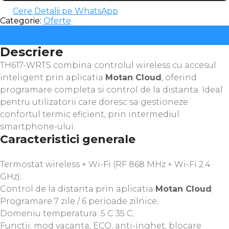
Cere Detalii pe WhatsApp
Categorie:
Oferte
Descriere
Recenzii (0)
Descriere
TH617-WRTS combina controlul wireless cu accesul
inteligent prin aplicatia
Motan Cloud
, oferind
programare completa si control de la distanta. Ideal
pentru utilizatorii care doresc sa gestioneze
confortul termic eficient, prin intermediul
smartphone-ului.
Caracteristici generale
Termostat wireless + Wi-Fi (RF 868 MHz + Wi-Fi 2.4
GHz);
Control de la distanta prin aplicatia
Motan Cloud
;
Programare 7 zile / 6 perioade zilnice;
Domeniu temperatura: 5 C 35 C;
Functii: mod vacanta, ECO, anti-inghet, blocare