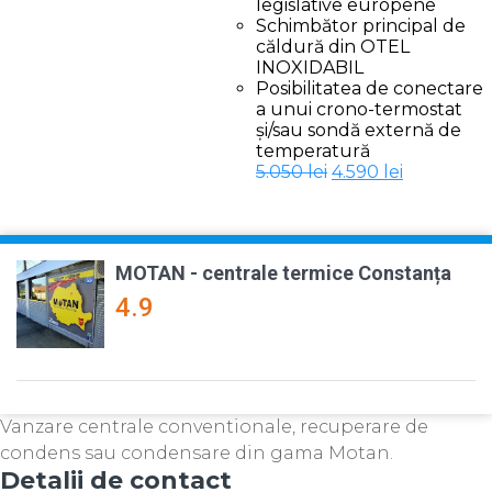
legislative europene
Schimbător principal de
căldură din OTEL
INOXIDABIL
Posibilitatea de conectare
a unui crono-termostat
și/sau sondă externă de
temperatură
Prețul
Prețul
5.050
lei
4.590
lei
inițial
curent
a
este:
fost:
4.590 lei.
5.050 lei.
MOTAN - centrale termice Constanța
4.9
Vanzare centrale conventionale, recuperare de
condens sau condensare din gama Motan.
Detalii de contact