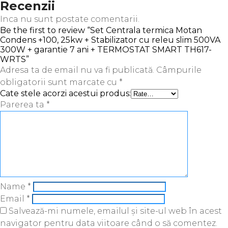
Recenzii
Inca nu sunt postate comentarii.
Be the first to review “Set Centrala termica Motan
Condens +100, 25kw + Stabilizator cu releu slim 500VA
300W + garantie 7 ani + TERMOSTAT SMART TH617-
WRTS”
Adresa ta de email nu va fi publicată.
Câmpurile
obligatorii sunt marcate cu
*
Cate stele acorzi acestui produs:
Parerea ta
*
Name
*
Email
*
Salvează-mi numele, emailul și site-ul web în acest
navigator pentru data viitoare când o să comentez.