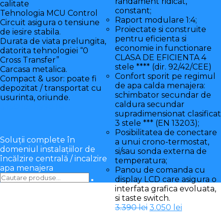
randament ridicat,
calitate
constant;
Tehnologia MCU Control
Raport modulare 1:4;
Circuit asigura o tensiune
Proiectate si construite
de iesire stabila.
pentru eficienta si
Durata de viata prelungita,
economie in functionare
datorita tehnologiei “0
CLASA DE EFICIENTA 4
Cross Transfer”
stele **** (dir. 92/42/CEE)
Carcasa metalica.
Confort sporit pe regimul
Compact & usor: poate fi
de apa calda menajera:
depozitat / transportat cu
schimbator secundar de
usurinta, oriunde.
caldura secundar
Prețul
Prețul
3.150
lei
2.990
lei
supradimensionat clasificat
inițial
curent
3 stele *** (EN 13203);
a
este:
Posibilitatea de conectare
fost:
2.990 lei.
Soluții complete în
a unui crono-termostat,
3.150 lei.
domeniul instalațiilor de
si/sau sonda externa de
încălzire centrală / incalzire
temperatura;
apa menajera
Panou de comanda cu
display LCD care asigura o
interfata grafica evoluata,
si taste switch.
Prețul
Prețul
3.390
lei
3.050
lei
inițial
curent