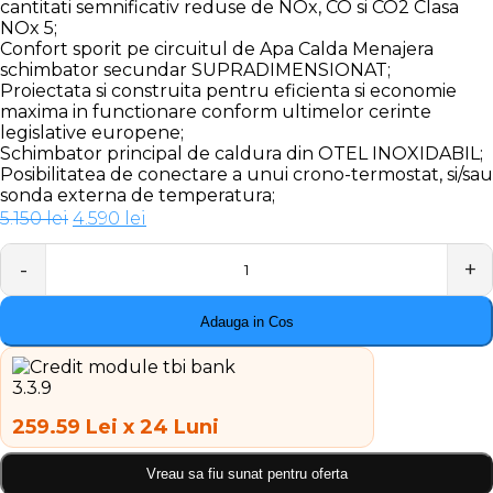
cantitati semnificativ reduse de NOx, CO si CO2 Clasa
NOx 5;
Confort sporit pe circuitul de Apa Calda Menajera
schimbator secundar SUPRADIMENSIONAT;
Proiectata si construita pentru eficienta si economie
maxima in functionare conform ultimelor cerinte
legislative europene;
Schimbator principal de caldura din OTEL INOXIDABIL;
Posibilitatea de conectare a unui crono-termostat, si/sau
sonda externa de temperatura;
Prețul
Prețul
5.150
lei
4.590
lei
inițial
curent
a
este:
Quantity
fost:
4.590 lei.
5.150 lei.
Adauga in Cos
259.59 Lei x 24 Luni
Vreau sa fiu sunat pentru oferta