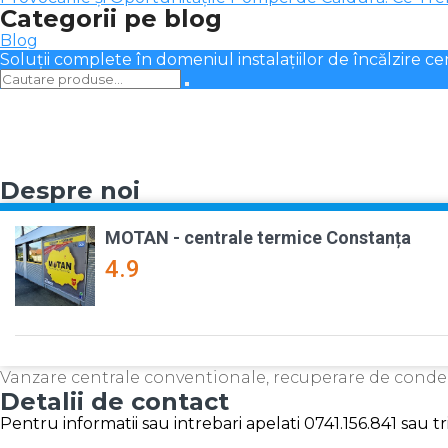
Categorii pe blog
Blog
Soluții complete în domeniul instalațiilor de încălzire ce
Despre noi
MOTAN - centrale termice Constanța
4.9
Vanzare centrale conventionale, recuperare de cond
Detalii de contact
Pentru informatii sau intrebari apelati 0741.156.841 sau 