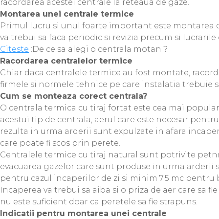
racordarea acestei centrale la reteaua de gaze.
Montarea unei centrale termice
Primul lucru si unul foarte important este montarea ce
va trebui sa faca periodic si revizia precum si lucrari
Citeste
:De ce sa alegi o centrala motan ?
Racordarea centralelor termice
Chiar daca centralele termice au fost montate, racordar
firmele si normele tehnice pe care instalatia trebuie 
Cum se monteaza corect centrala?
O centrala termica cu tiraj fortat este cea mai popula
acestui tip de centrala, aerul care este necesar pentr
rezulta in urma arderii sunt expulzate in afara incaper
care poate fi scos prin perete.
Centralele termice cu tiraj natural sunt potrivite petn
evacuarea gazelor care sunt produse in urma arderii s
pentru cazul incaperilor de zi si minim 7.5 mc pentru bu
Incaperea va trebui sa aiba si o priza de aer care sa f
nu este suficient doar ca peretele sa fie strapuns.
Indicatii pentru montarea unei centrale