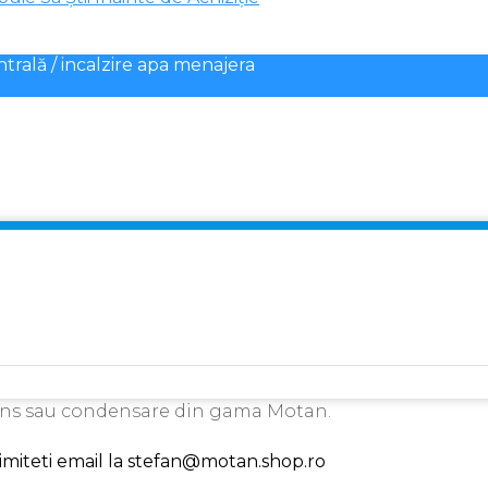
ntrală / incalzire apa menajera
ens sau condensare din gama Motan.
trimiteti email la stefan@motan.shop.ro