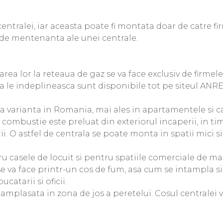
ntralei, iar aceasta poate fi montata doar de catre fir
le de mentenanta ale unei centrale.
ea lor la reteaua de gaz se va face exclusiv de firmele
sa le indeplineasca sunt disponibile tot pe siteul ANRE
ra varianta in Romania, mai ales in apartamentele si c
u combustie este preluat din exteriorul incaperii, in t
ii. O astfel de centrala se poate monta in spatii mici 
ru casele de locuit si pentru spatiile comerciale de ma
e va face printr-un cos de fum, asa cum se intampla si
catarii si oficii.
ie amplasata in zona de jos a peretelui. Cosul centrale