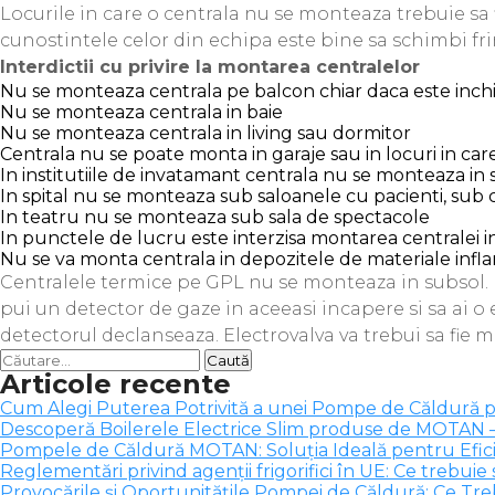
Locurile in care o centrala nu se monteaza trebuie sa f
cunostintele celor din echipa este bine sa schimbi fr
Interdictii cu privire la montarea centralelor
Nu se monteaza centrala pe balcon chiar daca este inchi
Nu se monteaza centrala in baie
Nu se monteaza centrala in living sau dormitor
Centrala nu se poate monta in garaje sau in locuri in ca
In institutiile de invatamant centrala nu se monteaza in s
In spital nu se monteaza sub saloanele cu pacienti, sub c
In teatru nu se monteaza sub sala de spectacole
In punctele de lucru este interzisa montarea centralei in
Nu se va monta centrala in depozitele de materiale infla
Centralele termice pe GPL nu se monteaza in subsol. Le
pui un detector de gaze in aceeasi incapere si sa ai o
detectorul declanseaza. Electrovalva va trebui sa fie m
Caută
Articole recente
după:
Cum Alegi Puterea Potrivită a unei Pompe de Căldură 
Descoperă Boilerele Electrice Slim produse de MOTAN –
Pompele de Căldură MOTAN: Soluția Ideală pentru Efici
Reglementări privind agenții frigorifici în UE: Ce trebuie s
Provocările și Oportunitățile Pompei de Căldură: Ce Trebu