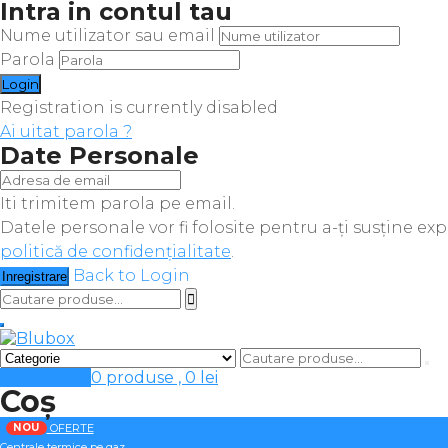
Intra in contul tau
Nume utilizator sau email
Parola
Registration is currently disabled
Ai uitat parola ?
Date Personale
Iti trimitem parola pe email.
Datele personale vor fi folosite pentru a-ți susține ex
politică de confidențialitate
.
Back to Login
Inregistrare
Cosul meu
0 produse ,
0
lei
Coș
NOU
OFERTE
Centrale termice pe gaz