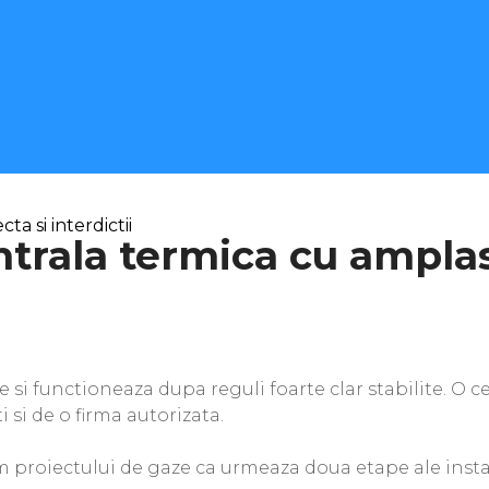
a si interdictii
trala termica cu amplas
i functioneaza dupa reguli foarte clar stabilite. O ce
 si de o firma autorizata.
rm proiectului de gaze ca urmeaza doua etape ale insta