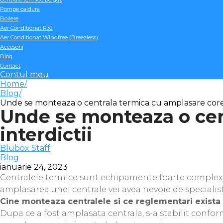
Pompe caldura
Boilere
Aer Conditionat R32
Aer Conditionat Windfree (Breezless)
Accesorii
Blog
Contact
Contul meu
Home
Blog
Unde se monteaza o centrala termica cu amplasare corect
Unde se monteaza o cen
interdictii
Blubox Staff
Blog
ianuarie 24, 2023
Centralele termice sunt echipamente foarte complexe s
amplasarea unei centrale vei avea nevoie de specialisti
Cine monteaza centralele si ce reglementari exista
Dupa ce a fost amplasata centrala, s-a stabilit confo