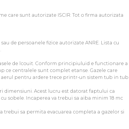
me care sunt autorizate ISCIR. Tot o firma autorizata
 sau de persoanele fizice autorizate ANRE. Lista cu
.
asele de lcouit. Conform principiuluid e functionare a
imp ce centralele sunt complet etanse. Gazele care
si aerul pentru ardere trece printr-un sistem tub in tub
ri dimensiuni. Acest lucru est datorat faptului ca
 cu sobele. Incaperea va trebui sa aiba minim 18 mc
i va trebui sa permita evacuarea completa a gazelor si