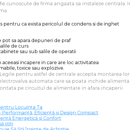
ie cunoscute de firma angaata sa instaleze centrala. In
ima.
s pentru ca exista pericolul de condens si de inghet
re pot sa apara depuneri de praf
alile de curs
abinete sau sub salile de operatii
 aceeasi incapere in care are loc activitatea
mabile, toxice sau explozive.
gile pentru astfel de centrale accepta montarea lor in
 electrovalva automata care sa poata inchide alimentar
ontata pe circuitul de alimentare in afara incaperii.
pentru Locuința Ta
 Performanță, Eficiență și Design Compact
ență Energetică și Confort
ă știți
ie Să Știi înainte de Achiziție