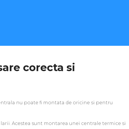
are corecta si
ntrala nu poate fi montata de oricine si pentru
larii. Acestea sunt montarea unei centrale termice si