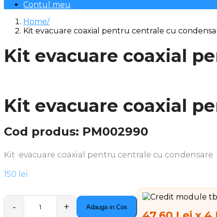
Contul meu
Home
Kit evacuare coaxial pentru centrale cu condensa
Kit evacuare coaxial p
Kit evacuare coaxial p
Cod produs: PM002990
Kit evacuare coaxial pentru centrale cu condensare
150
lei
Adauga in Cos
Quantity
47.60 Lei x 4