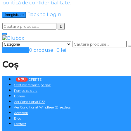
politică de confidențialitate
.
Back to Login
Inregistrare
Cosul meu
0 produse ,
0
lei
Coș
NOU
OFERTE
Centrale termice pe gaz
Pompe caldura
Boilere
Aer Conditionat R32
Aer Conditionat Windfree (Breezless)
Accesorii
Blog
Contact