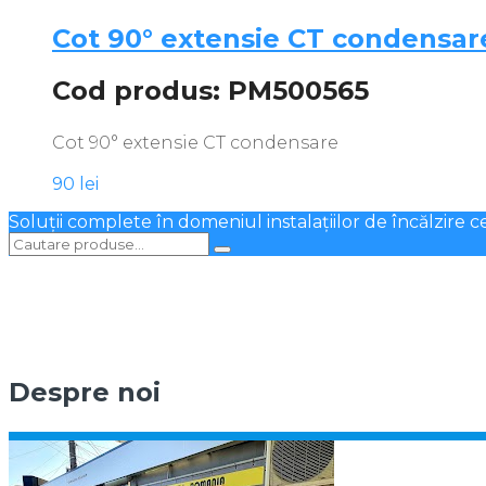
Cot 90° extensie CT condensar
Cod produs: PM500565
Cot 90° extensie CT condensare
90
lei
Soluții complete în domeniul instalațiilor de încălzire c
Despre noi