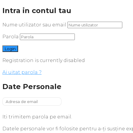
Intra in contul tau
Nume utilizator sau email
Parola
Registration is currently disabled
Ai uitat parola ?
Date Personale
Iti trimitem parola pe email.
Datele personale vor fi folosite pentru a-ți susține e