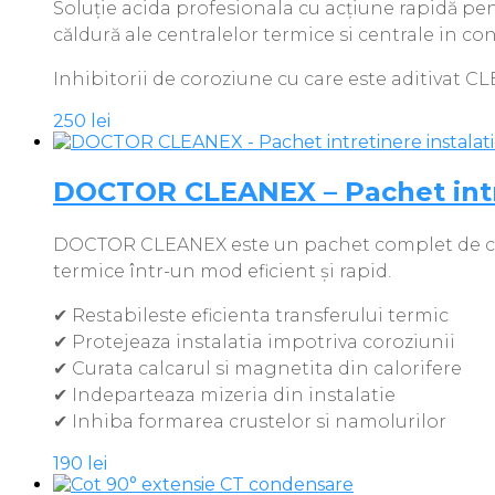
Soluție acida profesionala cu acțiune rapidă pen
căldură ale centralelor termice si centrale in co
Inhibitorii de coroziune cu care este aditivat C
250
lei
DOCTOR CLEANEX – Pachet intret
DOCTOR CLEANEX este un pachet complet de curățar
termice într-un mod eficient și rapid.
✔ Restabileste eficienta transferului termic
✔ Protejeaza instalatia impotriva coroziunii
✔ Curata calcarul si magnetita din calorifere
✔ Indeparteaza mizeria din instalatie
✔ Inhiba formarea crustelor si namolurilor
190
lei