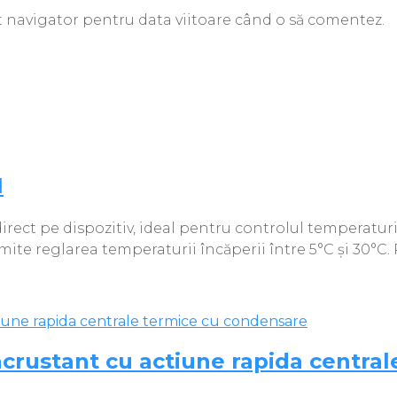
st navigator pentru data viitoare când o să comentez.
1
ect pe dispozitiv, ideal pentru controlul temperaturii
rmite reglarea temperaturii încăperii între 5°C și 30°C.
rustant cu actiune rapida central