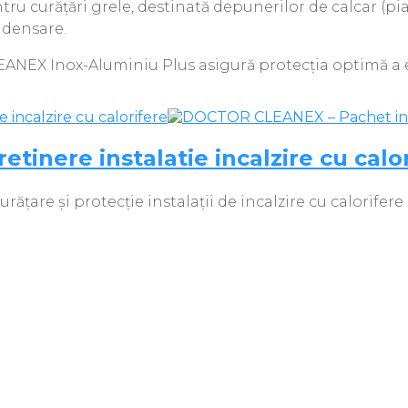
tru curățări grele, destinată depunerilor de calcar (pi
ndensare.
LEANEX Inox-Aluminiu Plus asigură protecţia optimă a e
inere instalatie incalzire cu calo
e și protecție instalații de incalzire cu calorifere c