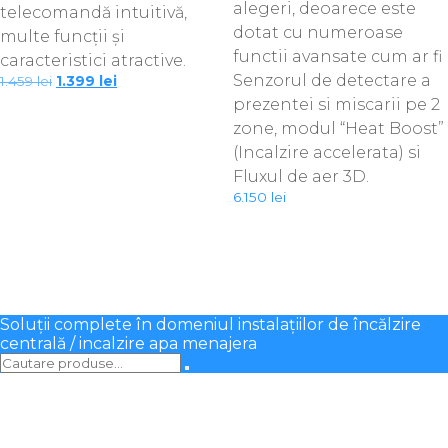
alegeri, deoarece este
telecomandă intuitivă,
dotat cu numeroase
multe funcții și
functii avansate cum ar fi
caracteristici atractive.
Senzorul de detectare a
Prețul
Prețul
1.459
lei
1.399
lei
inițial
curent
prezentei si miscarii pe 2
a
este:
zone, modul “Heat Boost”
fost:
1.399 lei.
1.459 lei.
(Incalzire accelerata) si
Fluxul de aer 3D.
6.150
lei
Soluții complete în domeniul instalațiilor de încălzire
centrală / incalzire apa menajera