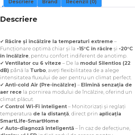
Descriere
Brand
Recenzii (0)
Descriere
✔
Răcire și încălzire la temperaturi extreme
–
Funcționare optimă chiar și la
-15°C în răcire
și
-20°C
în încălzire
, pentru confort indiferent de anotimp.
✔
Ventilator cu 6 viteze
– De la
modul Silentios (22
dB)
până la
Turbo
, aveți flexibilitatea de a alege
intensitatea fluxului de aer pentru un climat perfect.
✔
Anti-cold Air (Pre-încălzire)
–
Elimină senzația de
aer rece
la pornirea modului de încălzire, oferind un
climat plăcut.
✔
Control Wi-Fi inteligent
– Monitorizați și reglați
temperatura
de la distanță
, direct prin
aplicația
SmartLife-SmartHome
.
✔
Auto-diagnoză inteligentă
– În caz de defecțiune,