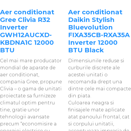
Aer conditionat
Aer conditionat
Gree Clivia R32
Daikin Stylish
Inverter
Bluevolution
GWH12AUCXD-
FIXA35CB-RXA35A
KBDNA1C 12000
Inverter 12000
BTU
BTU Black
Cel mai mare producator
Dimensiunile reduse si
mondial de aparate de
curburile discrete ale
aer conditionat,
acestei unitati o
compania Gree, propune
recomanda drept una
Clivia – o gama de unitati
dintre cele mai compacte
proiectate sa furnizeze
din piata.
climatul optim pentru
Culoarea neagra si
tine, gratie unor
finisajele mate aplicate
tehnologii avansate
atat panoului frontal, cat
precum “economisire a
si corpului unitatii,
energiei electrice cu
accentueaza impresia de