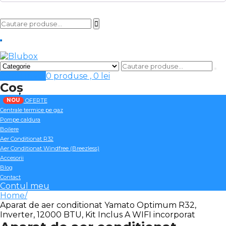
Cosul meu
0 produse ,
0
lei
Coș
NOU
OFERTE
Centrale termice pe gaz
Pompe caldura
Boilere
Aer Conditionat R32
Aer Conditionat Windfree (Breezless)
Accesorii
Blog
Contact
Contul meu
Home
Aparat de aer conditionat Yamato Optimum R32,
Inverter, 12000 BTU, Kit Inclus A WIFI incorporat