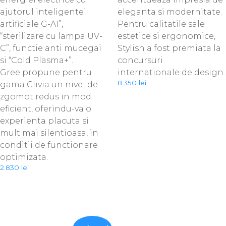
ajutorul inteligentei
eleganta si modernitate.
artificiale G-AI”,
Pentru calitatile sale
“sterilizare cu lampa UV-
estetice si ergonomice,
C”, functie anti mucegai
Stylish a fost premiata la
si “Cold Plasma+”.
concursuri
Gree propune pentru
internationale de design.
8.350
lei
gama Clivia un nivel de
zgomot redus in mod
eficient, oferindu-va o
experienta placuta si
mult mai silentioasa, in
conditii de functionare
optimizata.
2.830
lei