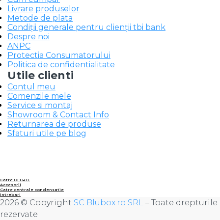
Livrare produselor
Metode de plata
Condiții generale pentru clienții tbi bank
Despre noi
ANPC
Protectia Consumatorului
Politica de confidentialitate
Utile clienti
Contul meu
Comenzile mele
Service si montaj
Showroom & Contact Info
Returnarea de produse
Sfaturi utile pe blog
Catre OFERTE
Accesorii
Catre centrale condensatie
Intrebari
2026 © Copyright
SC Blubox.ro SRL
– Toate drepturile
rezervate