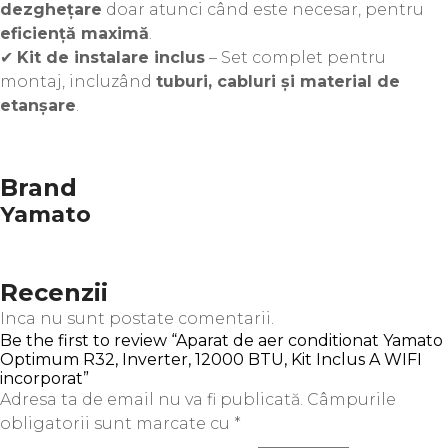
dezghețare
doar atunci când este necesar, pentru
eficiență maximă
.
✔
Kit de instalare inclus
– Set complet pentru
montaj, incluzând
tuburi, cabluri și material de
etanșare
.
Brand
Yamato
Recenzii
Inca nu sunt postate comentarii.
Be the first to review “Aparat de aer conditionat Yamato
Optimum R32, Inverter, 12000 BTU, Kit Inclus A WIFI
incorporat”
Adresa ta de email nu va fi publicată.
Câmpurile
obligatorii sunt marcate cu
*