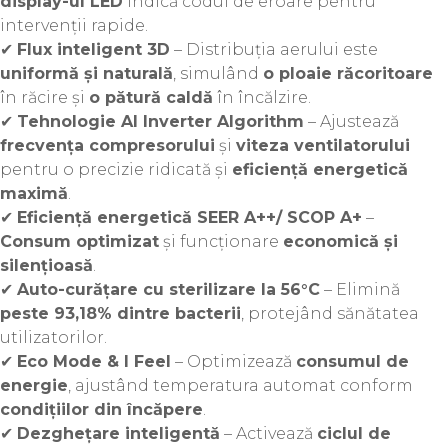
display-ul LED
indică codul de eroare pentru
intervenții rapide.
✔
Flux inteligent 3D
– Distribuția aerului este
uniformă și naturală
, simulând
o ploaie răcoritoare
în răcire și
o pătură caldă
în încălzire.
✔
Tehnologie AI Inverter Algorithm
– Ajustează
frecvența compresorului
și
viteza ventilatorului
pentru o precizie ridicată și
eficiență energetică
maximă
.
✔
Eficiență energetică SEER A++/ SCOP A+
–
Consum optimizat
și funcționare
economică și
silențioasă
.
✔
Auto-curățare cu sterilizare la 56°C
– Elimină
peste 93,18% dintre bacterii
, protejând sănătatea
utilizatorilor.
✔
Eco Mode & I Feel
– Optimizează
consumul de
energie
, ajustând temperatura automat conform
condițiilor din încăpere
.
✔
Dezghețare inteligentă
– Activează
ciclul de