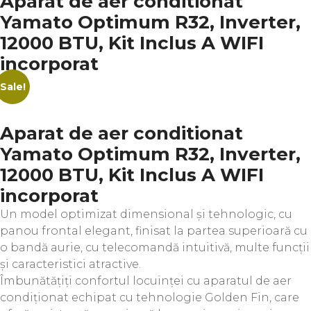
Aparat de aer conditionat
Yamato Optimum R32, Inverter,
12000 BTU, Kit Inclus A WIFI
incorporat
Sale!
Aparat de aer conditionat
Yamato Optimum R32, Inverter,
12000 BTU, Kit Inclus A WIFI
incorporat
Un model optimizat dimensional și tehnologic, cu
panou frontal elegant, finisat la partea superioară cu
o bandă aurie, cu telecomandă intuitivă, multe funcții
și caracteristici atractive.
Îmbunătățiți confortul locuinței cu aparatul de aer
condiționat echipat cu tehnologie Golden Fin, care