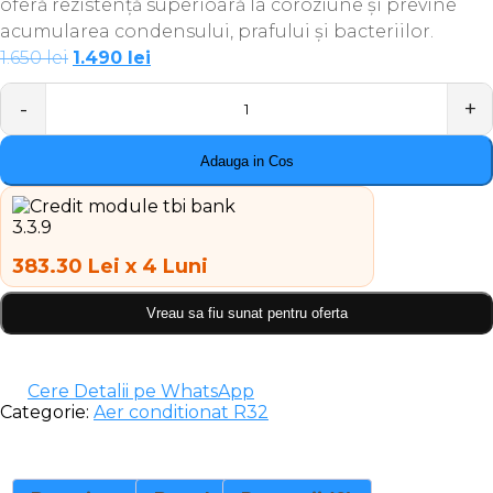
oferă rezistență superioară la coroziune și previne
acumularea condensului, prafului și bacteriilor.
Prețul
Prețul
1.650
lei
1.490
lei
inițial
curent
a
este:
Quantity
fost:
1.490 lei.
1.650 lei.
Adauga in Cos
383.30 Lei x 4 Luni
Vreau sa fiu sunat pentru oferta
Cere Detalii pe WhatsApp
Categorie:
Aer conditionat R32