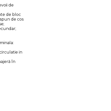
voii de
te de bloc
dispun de cos
se;
ecundar;
minala:
circulatie in
;
ajeră în