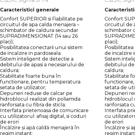
C3231C Sigma 31 TN
C3231C Sigm
Caracteristici generale
Caracterist
Confort SUPERIOR si Fiabilitate pe
Confort SUPE
circuitul de apa calda menajera –
circuitul de
schimbator de caldura secundar
schimbator 
SUPRADIMENSIONAT (14 sau 26
SUPRADIMEN
placi);
placi);
Posibilitatea conectarii unui sistem
Posibilitatea
de incalzire in pardoseala.
de incalzire 
Sistem inteligent de detectie a
Sistem intel
debitului de apasi a necesarului de
debitului de
caldura;
caldura;
Stabilitate foarte buna în
Stabilitate f
functionare, pentru temperatura
functionare
setata de utilizator;
setata de uti
Depuneri reduse de calcar pe
Depuneri re
hidroblocul realizat din poliamida
hidroblocul 
ranforsata cu fibra de sticla;
ranforsata cu
Interfata prietenoasa de comunicare
Interfata p
cu utilizatorul: afisaj digital, si coduri
cu utilizatoru
de erori
de erori
Încălzire și apă caldă menajeră în
Încălzire și 
regim instant;
regim instan