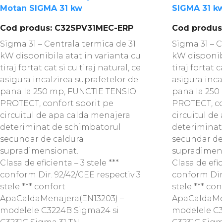
Motan SIGMA 31 kw
SIGMA 31 kw 
Cod produs: C32SPV31MEC-ERP
Cod produs
Sigma 31 – Centrala termica de 31
Sigma 31 – C
kW disponibila atat in varianta cu
kW disponibi
tiraj fortat cat si cu tiraj natural, ce
tiraj fortat c
asigura incalzirea suprafetelor de
asigura inca
pana la 250 mp, FUNCTIE TENSIO
pana la 25
PROTECT, confort sporit pe
PROTECT, co
circuitul de apa calda menajera
circuitul d
deteriminat de schimbatorul
deteriminat
secundar de caldura
secundar de
supradimensionat.
supradimen
Clasa de eficienta – 3 stele ***
Clasa de efic
conform Dir. 92/42/CEE respectiv 3
conform Dir.
stele *** confort
stele *** co
ApaCaldaMenajera(EN13203) –
ApaCaldaMe
modelele C3224B Sigma24 si
modelele C