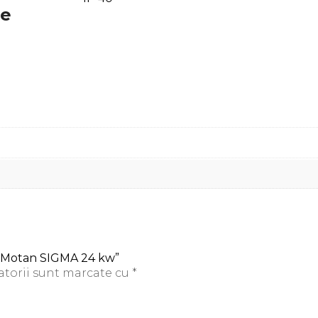
re
L Motan SIGMA 24 kw”
atorii sunt marcate cu
*