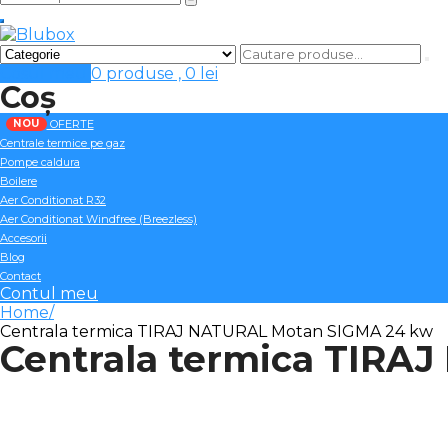
Cosul meu
0 produse ,
0
lei
Coș
NOU
OFERTE
Centrale termice pe gaz
Pompe caldura
Boilere
Aer Conditionat R32
Aer Conditionat Windfree (Breezless)
Accesorii
Blog
Contact
Contul meu
Home
Centrala termica TIRAJ NATURAL Motan SIGMA 24 kw
Centrala termica TIRA