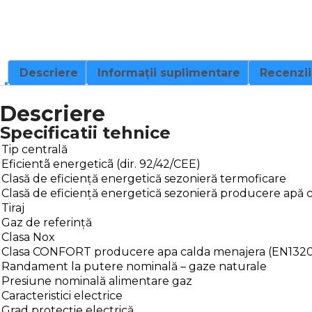
Descriere
Informații suplimentare
Recenzii
Descriere
Specificatii tehnice
Tip centrală
Eficientã energeticã (dir. 92/42/CEE)
Clasă de eficiență energetică sezonieră termoficare
Clasă de eficiență energetică sezonieră producere apă 
Tiraj
Gaz de referință
Clasa Nox
Clasa CONFORT producere apa calda menajera (EN132
Randament la putere nominală – gaze naturale
Presiune nominală alimentare gaz
Caracteristici electrice
Grad protecție electrică