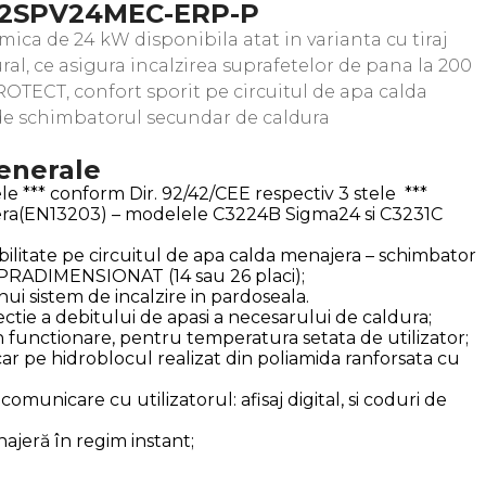
32SPV24MEC-ERP-P
mica de 24 kW disponibila atat in varianta cu tiraj
tural, ce asigura incalzirea suprafetelor de pana la 200
TECT, confort sporit pe circuitul de apa calda
e schimbatorul secundar de caldura
generale
ele *** conform Dir. 92/42/CEE respectiv 3 stele ***
ra(EN13203) – modelele C3224B Sigma24 si C3231C
ilitate pe circuitul de apa calda menajera – schimbator
PRADIMENSIONAT (14 sau 26 placi);
nui sistem de incalzire in pardoseala.
ctie a debitului de apasi a necesarului de caldura;
n functionare, pentru temperatura setata de utilizator;
r pe hidroblocul realizat din poliamida ranforsata cu
omunicare cu utilizatorul: afisaj digital, si coduri de
najeră în regim instant;