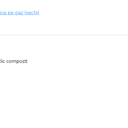
ice pe gaz (vechi)
ulic compozit