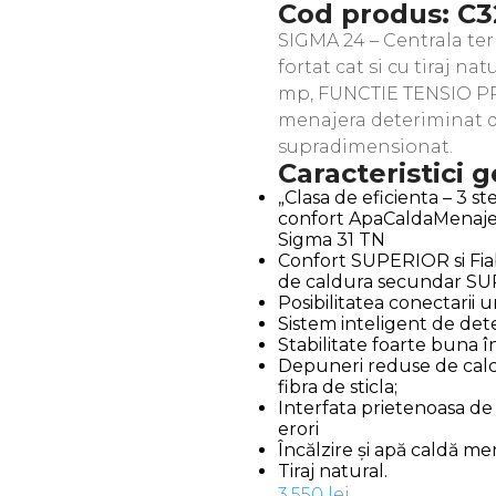
Cod produs: C
SIGMA 24 – Centrala ter
fortat cat si cu tiraj na
mp, FUNCTIE TENSIO PRO
menajera deteriminat d
supradimensionat.
Caracteristici 
„Clasa de eficienta – 3 st
confort ApaCaldaMenaje
Sigma 31 TN
Confort SUPERIOR si Fiab
de caldura secundar SU
Posibilitatea conectarii u
Sistem inteligent de dete
Stabilitate foarte buna î
Depuneri reduse de calca
fibra de sticla;
Interfata prietenoasa de c
erori
Încălzire și apă caldă me
Tiraj natural.
3.550
lei