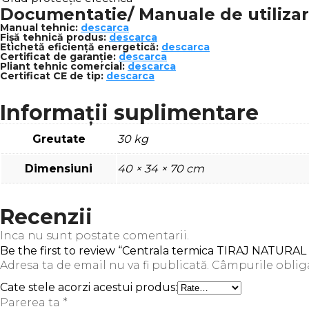
Documentatie/ Manuale de utiliza
Manual tehnic:
descarca
Fișă tehnică produs:
descarca
Etichetă eficiență energetică:
descarca
Certificat de garanție:
descarca
Pliant tehnic comercial:
descarca
Certificat CE de tip:
descarca
Informații suplimentare
Greutate
30 kg
Dimensiuni
40 × 34 × 70 cm
Recenzii
Inca nu sunt postate comentarii.
Be the first to review “Centrala termica TIRAJ NATURA
Adresa ta de email nu va fi publicată.
Câmpurile oblig
Cate stele acorzi acestui produs:
Parerea ta
*