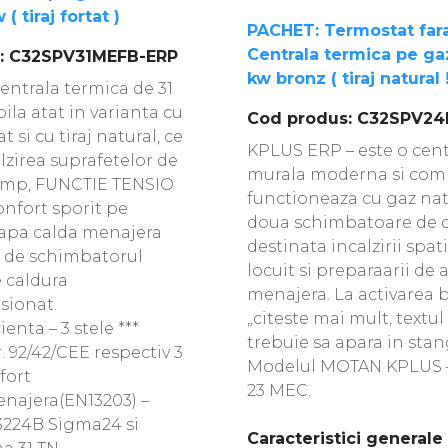
( tiraj fortat )
PACHET: Termostat fara 
Centrala termica pe g
: C32SPV31MEFB-ERP
kw bronz ( tiraj natural !
entrala termica de 31
la atat in varianta cu
Cod produs: C32SPV2
at si cu tiraj natural, ce
KPLUS ERP – este o cent
lzirea suprafetelor de
murala moderna si com
0 mp, FUNCTIE TENSIO
functioneaza cu gaz nat
nfort sporit pe
doua schimbatoare de c
e apa calda menajera
destinata incalzirii spati
 de schimbatorul
locuit si preparaarii de 
 caldura
menajera. La activarea 
sionat.
„citeste mai mult, textul
ienta – 3 stele ***
trebuie sa apara in stan
 92/42/CEE respectiv 3
Modelul MOTAN KPLUS 
nfort
23 MEC.
najera(EN13203) –
3224B Sigma24 si
Caracteristici generale