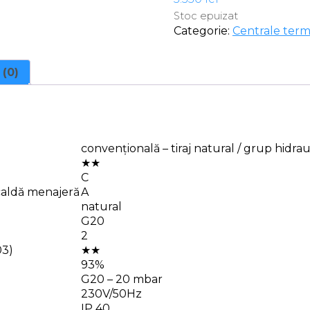
Stoc epuizat
Categorie:
Centrale term
 (0)
convențională – tiraj natural / grup hidra
★★
C
caldă menajeră
A
natural
G20
2
03)
★★
93%
G20 – 20 mbar
230V/50Hz
IP 40