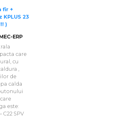
fir +
az KPLUS 23
!! )
4MEC-ERP
rala
pacta care
ural, cu
aldura ,
ilor de
apa calda
butonului
 care
ga este:
– C22 SPV