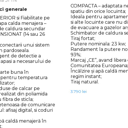
a 31 TN
COMPACTA – adaptata ne
ici generale
spatiu din orice locuinta;
Ideala pentru apartamen
RIOR si Fiabilitate pe
si alte locuinte care nu 
 apa calda menajera –
de evacuare a gazelor ar
de caldura secundar
Schimbator de caldura s
SIONAT (14 sau 26
Tiraj fortat;
Putere nominala: 23 kw;
 conectarii unui sistem
Randament la putere no
in pardoseala.
93%;
igent de detectie a
Marcaj „CE”, avand libera 
 apasi a necesarului de
Comunitatea Europeana
Încălzire și apă caldă men
oarte buna în
regim instant;
, pentru temperatura
Tiraj natural.
lizator;
duse de calcar pe
3.790
lei
realizat din poliamida
 fibra de sticla;
rietenoasa de comunicare
l: afisaj digital, si coduri
apă caldă menajeră în
t;