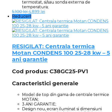
termostat, si/sau sonda externa de
temperatura;
Prețul
Prețul
5.100
lei
4.899
lei
inițial
curent
Reduceri!
a
este:
fost:
4.899 lei.
5.100 lei.
RESIGILAT: Centrala termica
Motan CONDENS 100 25-28 kw – 5
ani garantie
Cod produs: C38GC25-PV1
Caracteristici generale
Model de top din gama de centrale termice
MOTAN;
3 ANI GARANTIE;
Design nou, ecran iluminat si dimensiuni