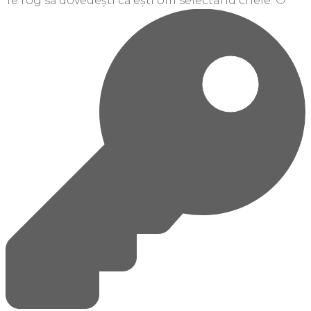
Te rog să dovedești că ești om selectând
cheie
.