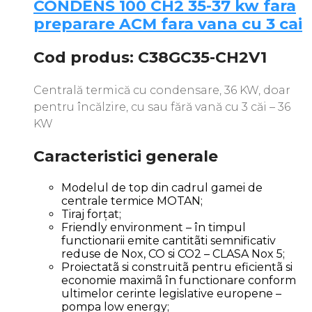
CONDENS 100 CH2 35-37 kw fara
preparare ACM fara vana cu 3 cai
Cod produs: C38GC35-CH2V1
Centrală termică cu condensare, 36 KW, doar
pentru încălzire, cu sau fără vană cu 3 căi – 36
KW
Caracteristici generale
Modelul de top din cadrul gamei de
centrale termice MOTAN;
Tiraj forțat;
Friendly environment – în timpul
functionarii emite cantitãti semnificativ
reduse de Nox, CO si CO2 – CLASA Nox 5;
Proiectatã si construitã pentru eficientã si
economie maximã în functionare conform
ultimelor cerinte legislative europene –
pompa low energy;