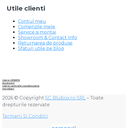
Utile clienti
Contul meu
Comenzile mele
Service si montaj
Showroom & Contact Info
Returnarea de produse
Sfaturi utile pe blog
Catre OFERTE
Accesorii
Catre centrale condensatie
Intrebari
2026 © Copyright
SC Blubox.ro SRL
– Toate
drepturile rezervate
Termeni Si Conditii