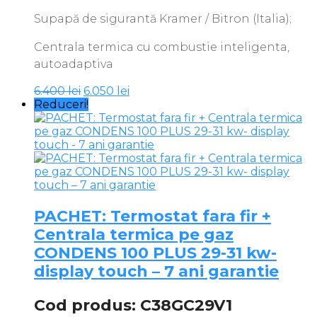
Supapă de sigurantă Kramer / Bitron (Italia);
Centrala termica cu combustie inteligenta,
autoadaptiva
Prețul
Prețul
6.400
lei
6.050
lei
inițial
curent
Reduceri!
a
este:
fost:
6.050 lei.
6.400 lei.
PACHET: Termostat fara fir +
Centrala termica pe gaz
CONDENS 100 PLUS 29-31 kw-
display touch – 7 ani garantie
Cod produs: C38GC29V1