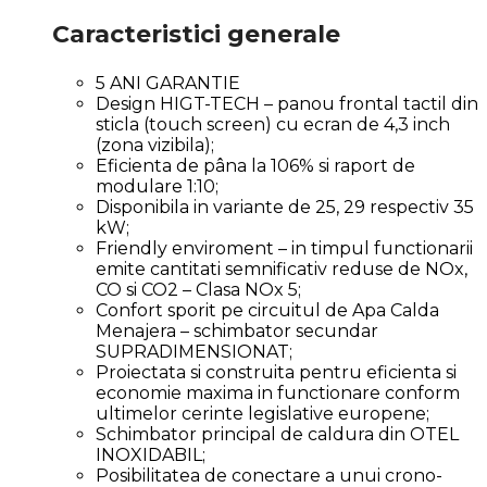
Caracteristici generale
5 ANI GARANTIE
Design HIGT-TECH – panou frontal tactil din
sticla (touch screen) cu ecran de 4,3 inch
(zona vizibila);
Eficienta de pâna la 106% si raport de
modulare 1:10;
Disponibila in variante de 25, 29 respectiv 35
kW;
Friendly enviroment – in timpul functionarii
emite cantitati semnificativ reduse de NOx,
CO si CO2 – Clasa NOx 5;
Confort sporit pe circuitul de Apa Calda
Menajera – schimbator secundar
SUPRADIMENSIONAT;
Proiectata si construita pentru eficienta si
economie maxima in functionare conform
ultimelor cerinte legislative europene;
Schimbator principal de caldura din OTEL
INOXIDABIL;
Posibilitatea de conectare a unui crono-