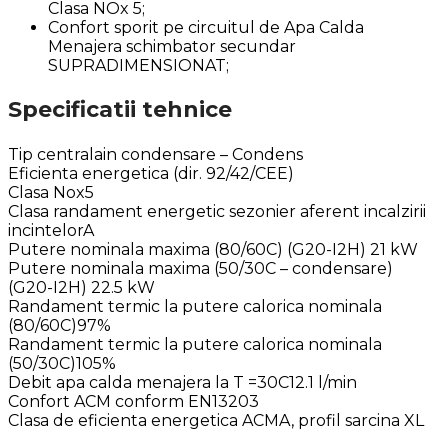
Clasa NOx 5;
Confort sporit pe circuitul de Apa Calda
Menajera schimbator secundar
SUPRADIMENSIONAT;
Specificatii tehnice
Tip centralain condensare – Condens
Eficienta energetica (dir. 92/42/CEE)
Clasa Nox5
Clasa randament energetic sezonier aferent incalzirii
incintelorA
Putere nominala maxima (80/60C) (G20-I2H) 21 kW
Putere nominala maxima (50/30C – condensare)
(G20-I2H) 22.5 kW
Randament termic la putere calorica nominala
(80/60C)97%
Randament termic la putere calorica nominala
(50/30C)105%
Debit apa calda menajera la T =30C12.1 l/min
Confort ACM conform EN13203
Clasa de eficienta energetica ACMA, profil sarcina XL