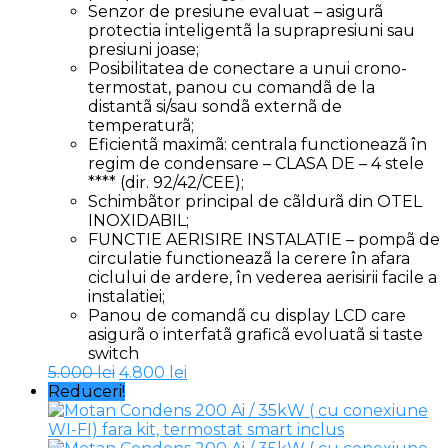
Senzor de presiune evaluat – asigurã
protectia inteligentã la suprapresiuni sau
presiuni joase;
Posibilitatea de conectare a unui crono-
termostat, panou cu comandã de la
distantã si/sau sondã externã de
temperaturã;
Eficientã maximã: centrala functioneazã în
regim de condensare – CLASA DE – 4 stele
**** (dir. 92/42/CEE);
Schimbãtor principal de cãldurã din OTEL
INOXIDABIL;
FUNCTIE AERISIRE INSTALATIE – pompã de
circulatie functioneazã la cerere în afara
ciclului de ardere, în vederea aerisirii facile a
instalatiei;
Panou de comandã cu display LCD care
asigurã o interfatã graficã evoluatã si taste
switch
Prețul
Prețul
5.000
lei
4.800
lei
inițial
curent
Reduceri!
a
este:
fost:
4.800 lei.
5.000 lei.