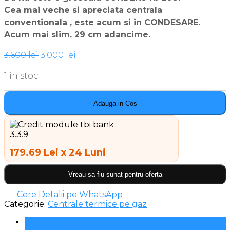
Cea mai veche si apreciata centrala
conventionala , este acum si in CONDESARE.
Acum mai slim. 29 cm adancime.
Prețul
Prețul
3.600
lei
3.000
lei
inițial
curent
1 în stoc
a
este:
fost:
3.000 lei.
3.600 lei.
Adauga in Cos
179.69 Lei x 24 Luni
Vreau sa fiu sunat pentru oferta
Cere Detalii pe WhatsApp
Categorie:
Centrale termice pe gaz
Descriere