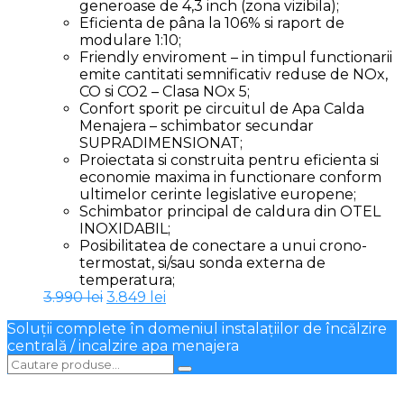
generoase de 4,3 inch (zona vizibila);
Eficienta de pâna la 106% si raport de
modulare 1:10;
Friendly enviroment – in timpul functionarii
emite cantitati semnificativ reduse de NOx,
CO si CO2 – Clasa NOx 5;
Confort sporit pe circuitul de Apa Calda
Menajera – schimbator secundar
SUPRADIMENSIONAT;
Proiectata si construita pentru eficienta si
economie maxima in functionare conform
ultimelor cerinte legislative europene;
Schimbator principal de caldura din OTEL
INOXIDABIL;
Posibilitatea de conectare a unui crono-
termostat, si/sau sonda externa de
temperatura;
Prețul
Prețul
3.990
lei
3.849
lei
inițial
curent
Soluții complete în domeniul instalațiilor de încălzire
a
este:
centrală / incalzire apa menajera
fost:
3.849 lei.
3.990 lei.