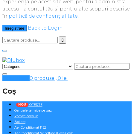
experiența pe acest site web, pentru a administra
accesul la contul tău și pentru alte scopuri descrise
în
politică de confidențialitate
.
Back to Login
Inregistrare
Cosul meu
0 produse ,
0
lei
Coș
NOU
OFERTE
Centrale termice pe gaz
Pompe caldura
Boilere
Aer Conditionat R32
Aer Conditionat Windfree (Breezless)