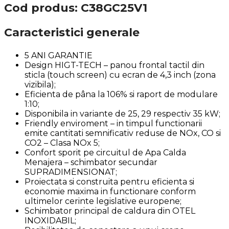
Cod produs: C38GC25V1
Caracteristici generale
5 ANI GARANTIE
Design HIGT-TECH – panou frontal tactil din
sticla (touch screen) cu ecran de 4,3 inch (zona
vizibila);
Eficienta de pâna la 106% si raport de modulare
1:10;
Disponibila in variante de 25, 29 respectiv 35 kW;
Friendly enviroment – in timpul functionarii
emite cantitati semnificativ reduse de NOx, CO si
CO2 – Clasa NOx 5;
Confort sporit pe circuitul de Apa Calda
Menajera – schimbator secundar
SUPRADIMENSIONAT;
Proiectata si construita pentru eficienta si
economie maxima in functionare conform
ultimelor cerinte legislative europene;
Schimbator principal de caldura din OTEL
INOXIDABIL;