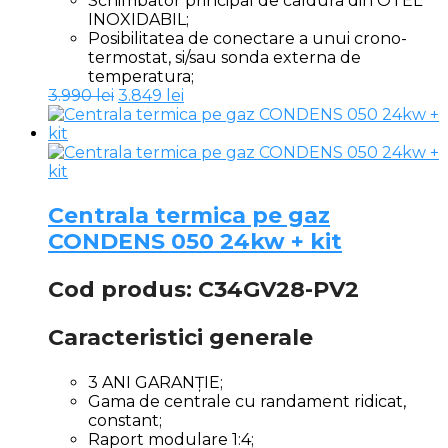
Schimbator principal de caldura din OTEL
INOXIDABIL;
Posibilitatea de conectare a unui crono-
termostat, si/sau sonda externa de
temperatura;
Prețul
Prețul
3.990
lei
3.849
lei
inițial
curent
a
este:
fost:
3.849 lei.
3.990 lei.
Centrala termica pe gaz
CONDENS 050 24kw + kit
Cod produs: C34GV28-PV2
Caracteristici generale
3 ANI GARANȚIE;
Gama de centrale cu randament ridicat,
constant;
Raport modulare 1:4;