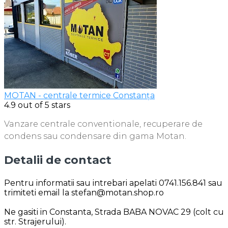
MOTAN - centrale termice Constanța
4.9
out of 5 stars
Vanzare centrale conventionale, recuperare de
condens sau condensare din gama Motan.
Detalii de contact
Pentru informatii sau intrebari apelati 0741.156.841 sau
trimiteti email la stefan@motan.shop.ro
Ne gasiti in Constanta, Strada BABA NOVAC 29 (colt cu
str. Strajerului).