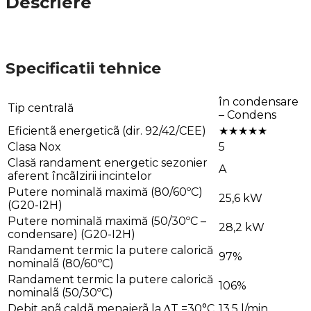
Descriere
Specificatii tehnice
în condensare
Tip centrală
– Condens
Eficientã energeticã (dir. 92/42/CEE)
★★★★★
Clasa Nox
5
Clasă randament energetic sezonier
A
aferent încãlzirii incintelor
Putere nominală maximă (80/60ºC)
25,6 kW
(G20-I2H)
Putere nominală maximă (50/30ºC –
28,2 kW
condensare) (G20-I2H)
Randament termic la putere calorică
97%
nominalã (80/60ºC)
Randament termic la putere calorică
106%
nominalã (50/30ºC)
Debit apã caldã menajerã la ∆T =30°C
13.5 l/min