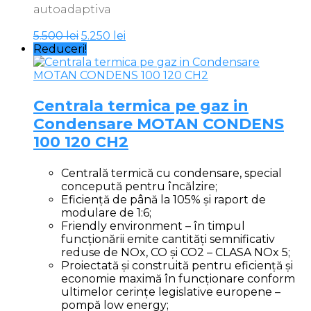
autoadaptiva
Prețul
Prețul
5.500
lei
5.250
lei
inițial
curent
Reduceri!
a
este:
fost:
5.250 lei.
5.500 lei.
Centrala termica pe gaz in
Condensare MOTAN CONDENS
100 120 CH2
Centrală termică cu condensare, special
concepută pentru încălzire;
Eficiență de până la 105% și raport de
modulare de 1:6;
Friendly environment – în timpul
funcționării emite cantități semnificativ
reduse de NOx, CO și CO2 – CLASA NOx 5;
Proiectată și construită pentru eficiență și
economie maximă în funcționare conform
ultimelor cerințe legislative europene –
pompă low energy;