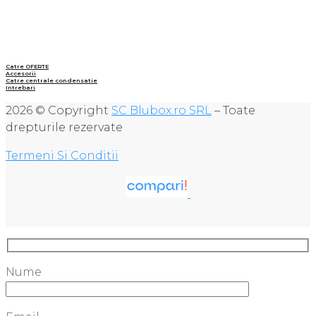
Catre OFERTE
Accesorii
Catre centrale condensatie
Intrebari
2026 © Copyright
SC Blubox.ro SRL
– Toate
drepturile rezervate
Termeni Si Conditii
Nume