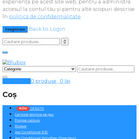
experiența pe acest site web, pentru a administra
accesul la contul tău și pentru alte scopuri descrise
în
politică de confidențialitate
.
Back to Login
Inregistrare
Cosul meu
0 produse ,
0
lei
Coș
NOU
OFERTE
Centrale termice pe gaz
Pompe caldura
Boilere
Aer Conditionat R32
Aer Conditionat Windfree (Breezless)