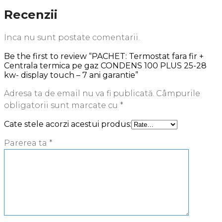
Recenzii
Inca nu sunt postate comentarii.
Be the first to review “PACHET: Termostat fara fir +
Centrala termica pe gaz CONDENS 100 PLUS 25-28
kw- display touch – 7 ani garantie”
Adresa ta de email nu va fi publicată.
Câmpurile
obligatorii sunt marcate cu
*
Cate stele acorzi acestui produs:
Parerea ta
*