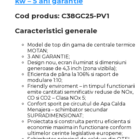
kw – 5 ani garantie
Cod produs: C38GC25-PV1
Caracteristici generale
Model de top din gama de centrale termice
MOTAN;
3 ANI GARANTIE;
Design nou, ecran iluminat si dimensiuni
generoase de 4,3 inch (zona vizibila);
Eficienta de pâna la 106% si raport de
modulare 1:10;
Friendly enviroment – in timpul functionarii
emite cantitati semnificativ reduse de NOx,
CO si CO2 – Clasa NOx 5;
Confort sporit pe circuitul de Apa Calda
Menajera – schimbator secundar
SUPRADIMENSIONAT;
Proiectata si construita pentru eficienta si
economie maxima in functionare conform
ultimelor cerinte legislative europene;