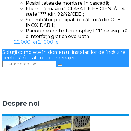
Posibilitatea de montare în cascadă;
Eficiență maximă: CLASA DE EFICIENȚĂ – 4
stele **** (dir. 92/42/CEE);
Schimbător principal de căldură din OȚEL
INOXIDABIL;
Panou de control cu display LCD ce asigură
o interfață grafică evoluată;
Prețul
Prețul
22.000
lei
21.000
lei
inițial
curent
Soluții complete în domeniul instalațiilor de încălzire
a
este:
centrală / incalzire apa menajera
fost:
21.000 lei.
22.000 lei.
Despre noi