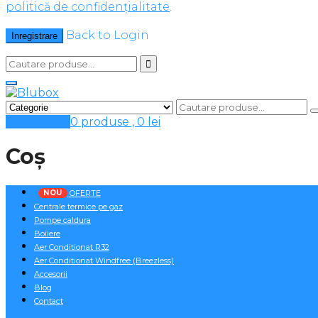
politică de confidențialitate
.
Back to Login
Inregistrare
Cosul meu
0 produse ,
0
lei
Coș
NOU
OFERTE
Centrale termice pe gaz
Pompe caldura
Boilere
Aer Conditionat R32
Aer Conditionat Windfree (Breezless)
Accesorii
Blog
Contact