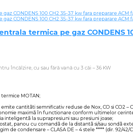
Centrala termica pe gaz CONDENS 1
u încălzire, cu sau fără vană cu 3 căi – 36 KW
e termice MOTAN;
 emite cantitãti semnificativ reduse de Nox, CO si CO2 – 
 economie maximã în functionare conform ultimelor cerin
 inteligentã la suprapresiuni sau presiuni joase;
mostat, panou cu comandã de la distantã si/sau sondã ex
gim de condensare – CLASA DE – 4 stele **** (dir. 92/42/C