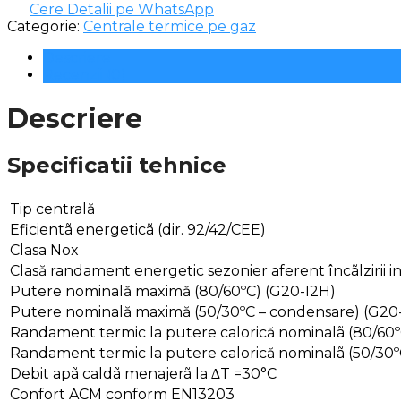
Cere Detalii pe WhatsApp
Categorie:
Centrale termice pe gaz
Descriere
Recenzii (0)
Descriere
Specificatii tehnice
Tip centrală
Eficientã energeticã (dir. 92/42/CEE)
Clasa Nox
Clasă randament energetic sezonier aferent încãlzirii i
Putere nominală maximă (80/60ºC) (G20-I2H)
Putere nominală maximă (50/30ºC – condensare) (G20
Randament termic la putere calorică nominalã (80/60º
Randament termic la putere calorică nominalã (50/30º
Debit apã caldã menajerã la ∆T =30°C
Confort ACM conform EN13203