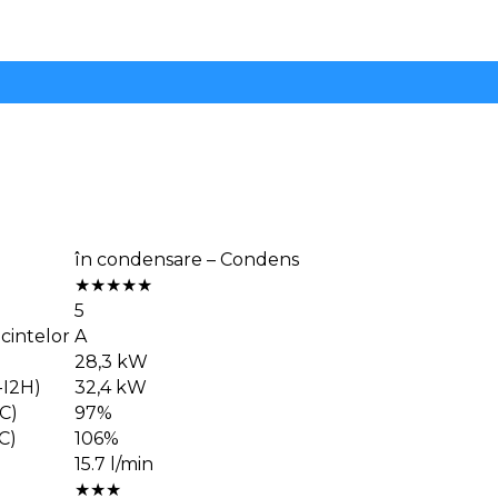
în condensare – Condens
★★★★★
5
ncintelor
A
28,3 kW
-I2H)
32,4 kW
C)
97%
C)
106%
15.7 l/min
★★★