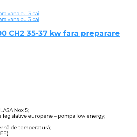
00 CH2 35-37 kw fara preparare
CLASA Nox 5;
te legislative europene – pompa low energy;
ternã de temperaturã;
EE);