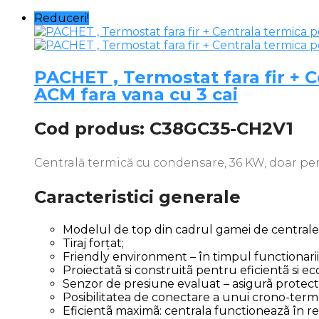
Reduceri!
PACHET , Termostat fara fir + 
ACM fara vana cu 3 cai
Cod produs: C38GC35-CH2V1
Centrală termică cu condensare, 36 KW, doar pentr
Caracteristici generale
Modelul de top din cadrul gamei de central
Tiraj forțat;
Friendly environment – în timpul functionarii
Proiectatã si construitã pentru eficientã si
Senzor de presiune evaluat – asigurã protectia
Posibilitatea de conectare a unui crono-ter
Eficientã maximã: centrala functioneazã în re