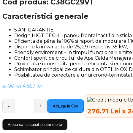
Cod produs: C38GC29V1
Caracteristici generale
5 ANI GARANTIE
Design HIGT-TECH – panou frontal tactil din sticla 
Eficienta de pâna la 106% si raport de modulare 1:1
Disponibila in variante de 25, 29 respectiv 35 kW;
Friendly enviroment – in timpul functionarii emite 
Confort sporit pe circuitul de Apa Calda Menaj
Proiectata si construita pentru eficienta si econo
Schimbator principal de caldura din OTEL INOXID
Posibilitatea de conectare a unui crono-termostat
Prețul
Prețul
5.100
lei
4.899
lei
inițial
curent
a
este:
Adauga in Cos
fost:
4.899 lei.
Quantity
276.71 Lei x 
5.100 lei.
Vreau sa fiu sunat pentru oferta