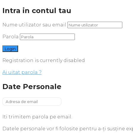
Intra in contul tau
Nume utilizator sau email
Parola
Registration is currently disabled
Ai uitat parola ?
Date Personale
Iti trimitem parola pe email.
Datele personale vor fi folosite pentru a-ți susține e